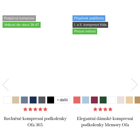
Podpůrná komprese
Příspěvek pojišťovny
Velikost dle obuvi 36-47
I. a II. kompresní třída
Přesné měření
+ další
Bavlněné kompresní podkolenky
Elegantní dámské kompresní
Ofa 365
podkolenky Memory Ofa
Bamberg