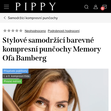
Přejít
N
na
obsah
Samodržící kompresní punčochy
K
Neohodnoceno
Podrobnosti hodnocení
Stylové samodržící barevné
kompresní punčochy Memory
Ofa Bamberg
Příspěvek pojišťovny
I. a II. kompresní třída
Přesné měření