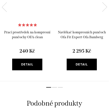
Prací prostředek na kompresní
Navlékač kompresních punčoch
punčochy OFA clean
Ofa Fit Expert Ofa Bamberg
240 Kč
2 295 Kč
DETAIL
DETAIL