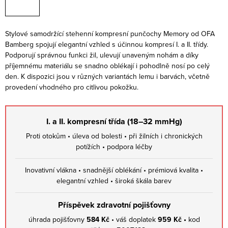
Stylové samodržící stehenní kompresní punčochy Memory od OFA
Bamberg spojují elegantní vzhled s účinnou kompresí I. a II. třídy.
Podporují správnou funkci žil, ulevují unaveným nohám a díky
příjemnému materiálu se snadno oblékají i pohodlně nosí po celý
den. K dispozici jsou v různých variantách lemu i barvách, včetně
provedení vhodného pro citlivou pokožku.
I. a II. kompresní třída (18–32 mmHg)
Proti otokům • úleva od bolesti • při žilních i chronických
potížích • podpora léčby
Inovativní vlákna • snadnější oblékání • prémiová kvalita •
elegantní vzhled • široká škála barev
Příspěvek zdravotní pojišťovny
úhrada pojišťovny
584 Kč
• váš doplatek
959 Kč •
kod