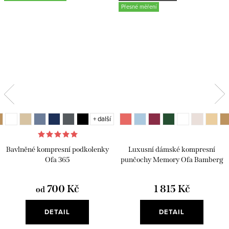
Přesné měření
+ další
+ další
Bavlněné kompresní podkolenky
Luxusní dámské kompresní
Ofa 365
punčochy Memory Ofa Bamberg
700 Kč
1 815 Kč
od
DETAIL
DETAIL