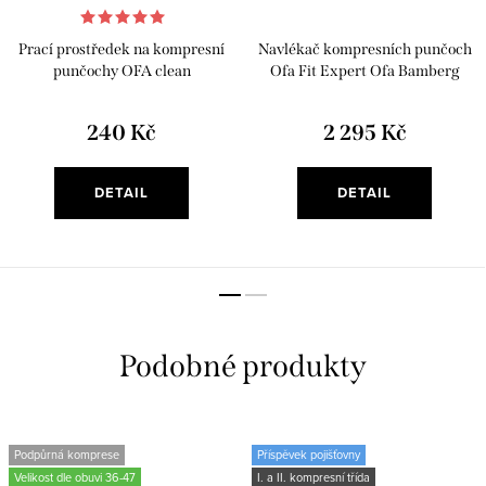
Prací prostředek na kompresní
Navlékač kompresních punčoch
punčochy OFA clean
Ofa Fit Expert Ofa Bamberg
240 Kč
2 295 Kč
DETAIL
DETAIL
Podpůrná komprese
Příspěvek pojišťovny
Velikost dle obuvi 36-47
I. a II. kompresní třída