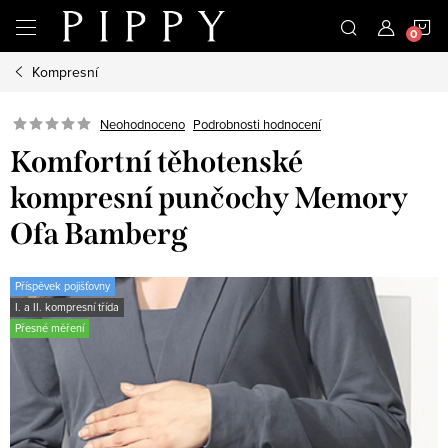
Přejít
N
na
obsah
Kompresní
K
Neohodnoceno
Podrobnosti hodnocení
Komfortní těhotenské
kompresní punčochy Memory
Ofa Bamberg
Příspěvek pojišťovny
I. a II. kompresní třída
Přesné měření