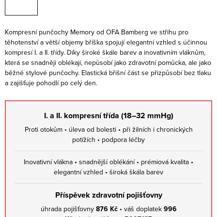
Kompresní punčochy Memory od OFA Bamberg ve střihu pro
těhotenství a větší objemy bříška spojují elegantní vzhled s účinnou
kompresí I. a II. třídy. Díky široké škále barev a inovativním vláknům,
která se snadněji oblékají, nepůsobí jako zdravotní pomůcka, ale jako
běžné stylové punčochy. Elastická břišní část se přizpůsobí bez tlaku
a zajišťuje pohodlí po celý den.
I. a II. kompresní třída (18–32 mmHg)
Proti otokům • úleva od bolesti • při žilních i chronických
potížích • podpora léčby
Inovativní vlákna • snadnější oblékání • prémiová kvalita •
elegantní vzhled • široká škála barev
Příspěvek zdravotní pojišťovny
úhrada pojišťovny
876 Kč
• váš doplatek
996