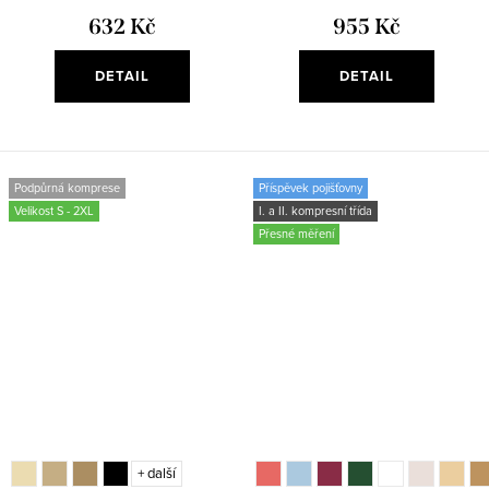
632 Kč
955 Kč
DETAIL
DETAIL
Podpůrná komprese
Příspěvek pojišťovny
Velikost S - 2XL
I. a II. kompresní třída
Přesné měření
+ další