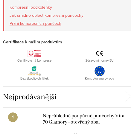
Kompresní podkolenky
Proč zvolit punčochy do pasu?
Jak snadno obléct kompresní punčochy
rovnoměrná komprese po celé délce nohou
Praní kompresních punčoch
pevné držení bez sklouzávání během dne
vhodné pro preventivní i chronické potíže
Certifikace k našim produktům
různé typy pasu pro vyšší pohodlí
těhotenské, zeštíhlující i pánské varianty
Certifikovaná komprese
Zdravotní normy EU
široký výběr velikostí až do 4XL
Bez škodlivých látek
Kontrolovaná výroba
Nejprodávanější
Neprůhledné podpůrné punčochy Vital
70 Glamory - otevřený obal