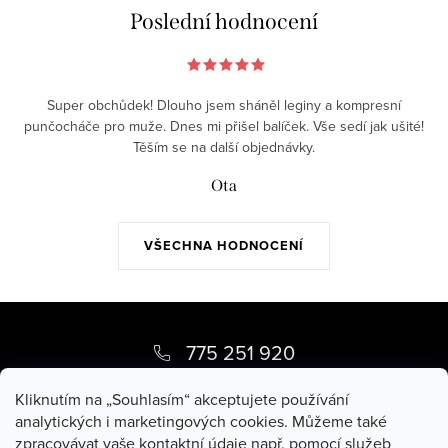
á
Poslední hodnocení
d
a
c
Super obchůdek! Dlouho jsem sháněl leginy a kompresní
í
punčocháče pro muže. Dnes mi přišel balíček. Vše sedí jak ušité!
p
Těším se na další objednávky.
r
Ota
v
k
y
VŠECHNA HODNOCENÍ
v
ý
Z
p
á
i
775 251 920
s
p
pippy
@
pippy.cz
u
Kliknutím na „Souhlasím“ akceptujete používání
a
analytických i marketingových cookies. Můžeme také
zpracovávat vaše kontaktní údaje např. pomocí služeb