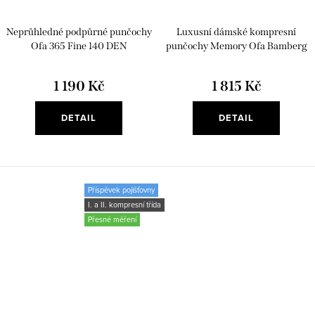
Neprůhledné podpůrné punčochy
Luxusní dámské kompresní
Ofa 365 Fine 140 DEN
punčochy Memory Ofa Bamberg
1 190 Kč
1 815 Kč
DETAIL
DETAIL
Příspěvek pojišťovny
I. a II. kompresní třída
Přesné měření