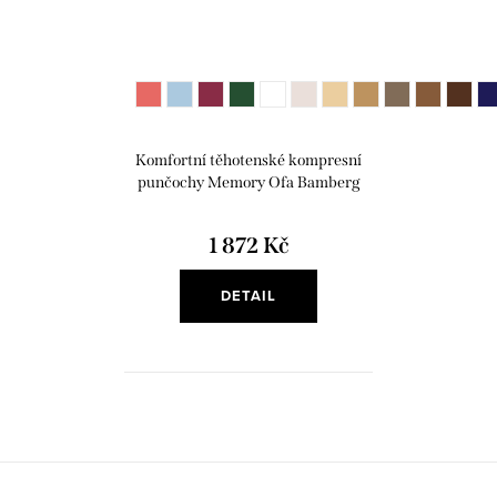
Komfortní těhotenské kompresní
punčochy Memory Ofa Bamberg
1 872 Kč
DETAIL
O
v
l