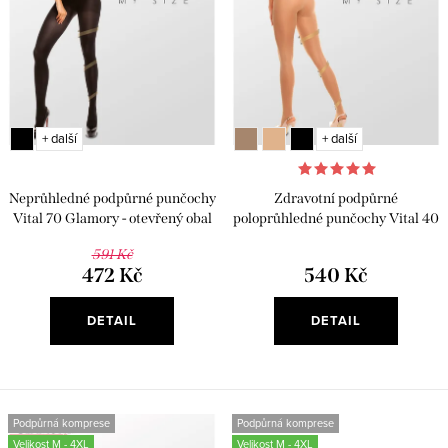
d
o
u
d
k
u
t
k
ů
t
+ další
+ další
ů
Neprůhledné podpůrné punčochy
Zdravotní podpůrné
Vital 70 Glamory - otevřený obal
poloprůhledné punčochy Vital 40
Glamory
591 Kč
472 Kč
540 Kč
DETAIL
DETAIL
Podpůrná komprese
Podpůrná komprese
Velikost M - 4XL
Velikost M - 4XL