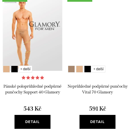
+ další
+ další
Pánské poloprůhledné podpůrné
Neprůhledné podpůrné punčochy
punčochy Support 40 Glamory
Vital 70 Glamory
543 Kč
591 Kč
DETAIL
DETAIL