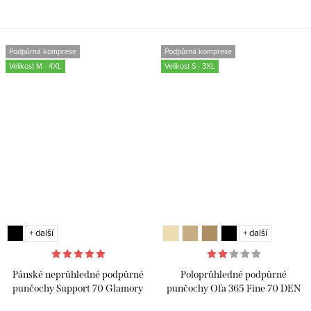
Podpůrná komprese
Podpůrná komprese
Velikost M - 4XL
Velikost S - 3XL
+ další
+ další
Pánské neprůhledné podpůrné
Poloprůhledné podpůrné
punčochy Support 70 Glamory
punčochy Ofa 365 Fine 70 DEN