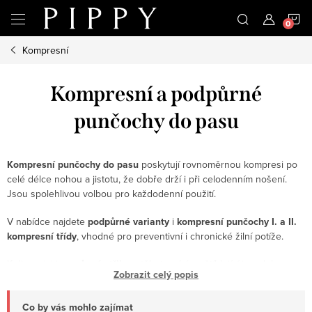
Přejít
N
na
obsah
Kompresní
K
Kompresní a podpůrné
punčochy do pasu
Kompresní punčochy do pasu
poskytují rovnoměrnou kompresi po
celé délce nohou a jistotu, že dobře drží i při celodenním nošení.
Jsou spolehlivou volbou pro každodenní použití.
V nabídce najdete
podpůrné varianty
i
kompresní punčochy I. a II.
kompresní třídy
, vhodné pro preventivní i chronické žilní potíže.
K dispozici jsou
různé střihy
– těhotenské, zeštíhlující i modely pro
Zobrazit celý popis
větší obvod břicha, nechybí ani pánské varianty. Punčochy jsou
dostupné
v různých barvách a velikostech
, některé až do
4XL
. U
Co by vás mohlo zajímat
některých typů lze navíc uplatnit
příspěvek zdravotní pojišťovny
.