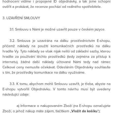
hodnocení vidíme i propojené ID objednávky, a tak jsme schopni
ověřit a prokázat, že recenze pochází od reálného spotřebitele.
3. UZAVŘENÍ SMLOUVY
3.1. Smlouvu s Námi je možné uzavřít pouze v českém jazyce.
3.2. Smlouva je uzavírána na dálku prostřednictvím E-shopu,
přičemž náklady na použití komunikačních prostředků na dálku
hradíte Vy. Tyto náklady se však nijak neliší od základní sazby, kterou
hradíte za používání těchto prostředků (tedy zejména za přístup k
internetu), žádné další náklady účtované Námi tedy nad rámec
Celkové ceny nemusíte očekávat. Odesláním Objednávky souhlasíte
s tím, že prostředky komunikace na dálku využíváme.
3.3. K tomu, abychom mohli Smlouvu uzavřít, je třeba, abyste na
E-shopu vytvořili Objednávku. V tomto návrhu musí být uvedeny
následující údaje:
a) Informace o nakupovaném Zboží (na E-shopu označujete
Zboží, o jehož nákup máte zájem, tlačítkem „
Vložit do košíku
“);