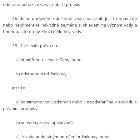
odstraněna bez značných obtíží pro vás.
7.5. Jsme oprávněni odmítnout vadu odstranit, je-li to nemožné
nebo nepřiměřeně nákladné zejména s ohledem na význam vady a
hodnotu, kterou by Zboží mělo bez vady.
7.6. Dále máte právo na:
a) přiměřenou slevu z Ceny; nebo
b) odstoupení od Smlouvy,
jestliže:
a) odmítneme vadu odstranit nebo ji neodstraníme v souladu s
právními předpisy;
b) se vada projeví opakovaně,
c) je vada podstatným porušením Smlouvy; nebo