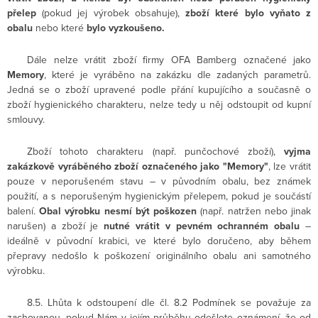
přelep
(pokud jej výrobek obsahuje),
zboží které bylo vyňato z
obalu
nebo které
bylo vyzkoušeno.
Dále nelze vrátit zboží firmy OFA Bamberg označené jako
Memory
, které je vyráběno na zakázku dle zadaných parametrů.
Jedná se o zboží upravené podle přání kupujícího a současně o
zboží hygienického charakteru, nelze tedy u něj odstoupit od kupní
smlouvy.
Zboží tohoto charakteru (např. punčochové zboží),
vyjma
zakázkově vyráběného zboží označeného jako "Memory"
, lze vrátit
pouze v neporušeném stavu – v původním obalu, bez známek
použití, a s neporušeným hygienickým přelepem, pokud je součástí
balení.
Obal výrobku nesmí být poškozen
(např. natržen nebo jinak
narušen) a zboží je
nutné vrátit v pevném ochranném obalu
–
ideálně v původní krabici, ve které bylo doručeno, aby během
přepravy nedošlo k poškození originálního obalu ani samotného
výrobku.
8.5. Lhůta k odstoupení dle čl. 8.2 Podmínek se považuje za
zachovanou, pokud Nám v jejím průběhu odešlete oznámení, že od