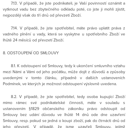
7.13. V případě, že jste podnikateli, je Vaší povinností oznámit a
vytknout vadu bez zbytečného odkladu poté, co jste ji mohli zjistit,
nejpozději však do tří dnů od převzetí Zboží.
7.14. V případě, že jste spotřebitel, máte právo uplatit práva z
vadného plnění u vady, která se vyskytne u spotřebního Zboží ve
lhůtě 24 měsíců od převzetí Zboží.
8. ODSTOUPENÍ OD SMLOUVY
8.1. K odstoupení od Smlouvy, tedy k ukončení smluvního vztahu
mezi Námi a Vámi od jeho počátku, může dojít z důvodů a způsoby
uvedenými v tomto článku, případně v dalších ustanoveních
Podmínek, ve kterých je možnost odstoupení výslovně uvedena.
8.2. V případě, že jste spotřebitel, tedy osoba kupující Zboží
mimo rámec své podnikatelské činnosti, máte v souladu s
ustanovením §1829 občanského zákoníku právo odstoupit od
Smlouvy bez udání důvodu ve lhůtě 14 dnů ode dne uzavření
Smlouvy, resp. pokud se jedná o koupi zboží, pak do čtrnácti dnů od
jeho převzetí. V případě, že jsme uzavřeli Smlouvu, jejímž