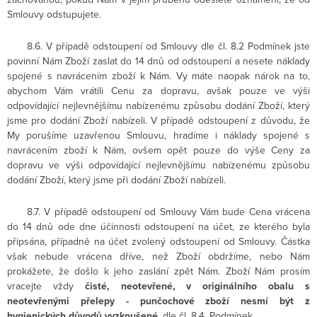
Smlouvy odstupujete.
8.6. V případě odstoupení od Smlouvy dle čl. 8.2 Podmínek jste
povinní Nám Zboží zaslat do 14 dnů od odstoupení a nesete náklady
spojené s navrácením zboží k Nám. Vy máte naopak nárok na to,
abychom Vám vrátili Cenu za dopravu, avšak pouze ve výši
odpovídající nejlevnějšímu nabízenému způsobu dodání Zboží, který
jsme pro dodání Zboží nabízeli. V případě odstoupení z důvodu, že
My porušíme uzavřenou Smlouvu, hradíme i náklady spojené s
navrácením zboží k Nám, ovšem opět pouze do výše Ceny za
dopravu ve výši odpovídající nejlevnějšímu nabízenému způsobu
dodání Zboží, který jsme při dodání Zboží nabízeli.
8.7. V případě odstoupení od Smlouvy Vám bude Cena vrácena
do 14 dnů ode dne účinnosti odstoupení na účet, ze kterého byla
připsána, případně na účet zvolený odstoupení od Smlouvy. Částka
však nebude vrácena dříve, než Zboží obdržíme, nebo Nám
prokážete, že došlo k jeho zaslání zpět Nám. Zboží Nám prosím
vracejte vždy
čisté, neotevřené, v originálního obalu s
neotevřenými přelepy - punčochové zboží nesmí být z
hygienických důvodů vyzkoušené
. dle čl. 8.4. Podmínek.