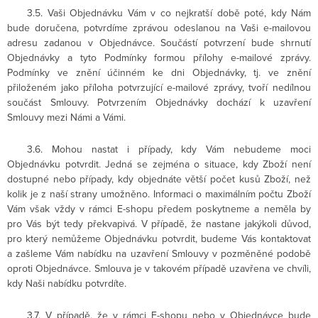
3.5. Vaši Objednávku Vám v co nejkratší době poté, kdy Nám
bude doručena, potvrdíme zprávou odeslanou na Vaši e-mailovou
adresu zadanou v Objednávce. Součástí potvrzení bude shrnutí
Objednávky a tyto Podmínky formou přílohy e-mailové zprávy.
Podmínky ve znění účinném ke dni Objednávky, tj. ve znění
přiloženém jako příloha potvrzující e-mailové zprávy, tvoří nedílnou
součást Smlouvy. Potvrzením Objednávky dochází k uzavření
Smlouvy mezi Námi a Vámi.
3.6. Mohou nastat i případy, kdy Vám nebudeme moci
Objednávku potvrdit. Jedná se zejména o situace, kdy Zboží není
dostupné nebo případy, kdy objednáte větší počet kusů Zboží, než
kolik je z naší strany umožněno. Informaci o maximálním počtu Zboží
Vám však vždy v rámci E-shopu předem poskytneme a neměla by
pro Vás být tedy překvapivá. V případě, že nastane jakýkoli důvod,
pro který nemůžeme Objednávku potvrdit, budeme Vás kontaktovat
a zašleme Vám nabídku na uzavření Smlouvy v pozměněné podobě
oproti Objednávce. Smlouva je v takovém případě uzavřena ve chvíli,
kdy Naši nabídku potvrdíte.
3.7. V případě, že v rámci E-shopu nebo v Objednávce bude