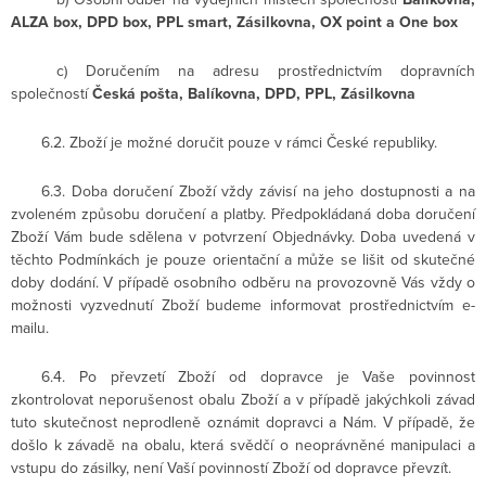
ALZA box, DPD box, PPL smart, Zásilkovna, OX point a One box
c) Doručením na adresu prostřednictvím dopravních
společností
Česká pošta, Balíkovna, DPD, PPL, Zásilkovna
6.2. Zboží je možné doručit pouze v rámci České republiky.
6.3. Doba doručení Zboží vždy závisí na jeho dostupnosti a na
zvoleném způsobu doručení a platby. Předpokládaná doba doručení
Zboží Vám bude sdělena v potvrzení Objednávky. Doba uvedená v
těchto Podmínkách je pouze orientační a může se lišit od skutečné
doby dodání. V případě osobního odběru na provozovně Vás vždy o
možnosti vyzvednutí Zboží budeme informovat prostřednictvím e-
mailu.
6.4. Po převzetí Zboží od dopravce je Vaše povinnost
zkontrolovat neporušenost obalu Zboží a v případě jakýchkoli závad
tuto skutečnost neprodleně oznámit dopravci a Nám. V případě, že
došlo k závadě na obalu, která svědčí o neoprávněné manipulaci a
vstupu do zásilky, není Vaší povinností Zboží od dopravce převzít.