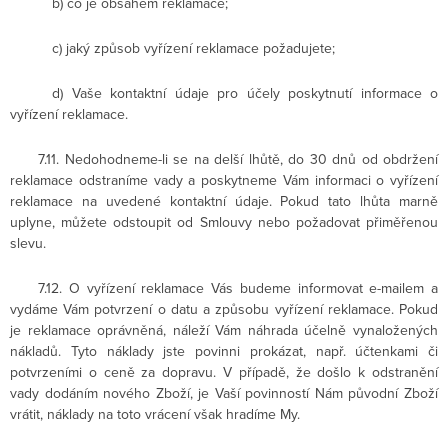
b) co je obsahem reklamace;
c) jaký způsob vyřízení reklamace požadujete;
d) Vaše kontaktní údaje pro účely poskytnutí informace o
vyřízení reklamace.
7.11. Nedohodneme-li se na delší lhůtě, do 30 dnů od obdržení
reklamace odstraníme vady a poskytneme Vám informaci o vyřízení
reklamace na uvedené kontaktní údaje. Pokud tato lhůta marně
uplyne, můžete odstoupit od Smlouvy nebo požadovat přiměřenou
slevu.
7.12. O vyřízení reklamace Vás budeme informovat e-mailem a
vydáme Vám potvrzení o datu a způsobu vyřízení reklamace. Pokud
je reklamace oprávněná, náleží Vám náhrada účelně vynaložených
nákladů. Tyto náklady jste povinni prokázat, např. účtenkami či
potvrzeními o ceně za dopravu. V případě, že došlo k odstranění
vady dodáním nového Zboží, je Vaší povinností Nám původní Zboží
vrátit, náklady na toto vrácení však hradíme My.