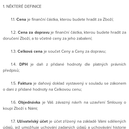
1. NĚKTERÉ DEFINICE
1.1.
Cena
je finanční částka, kterou budete hradit za Zboží;
1.2.
Cena za dopravu
je finanční částka, kterou budete hradit za
doručení Zboží, a to včetně ceny za jeho zabalení;
1.3.
Celková cena
je součet Ceny a Ceny za dopravu;
1.4.
DPH
je daň z přidané hodnoty dle platných právních
předpisů;
1.5.
Faktura
je daňový doklad vystavený v souladu se zákonem
o dani z přidané hodnoty na Celkovou cenu;
1.6.
Objednávka
je Váš závazný návrh na uzavření Smlouvy o
koupi Zboží s Námi;
1.7.
Uživatelský účet
je účet zřízený na základě Vámi sdělených
údajů, jež umožňuje uchování zadaných údajů a uchovávání historie