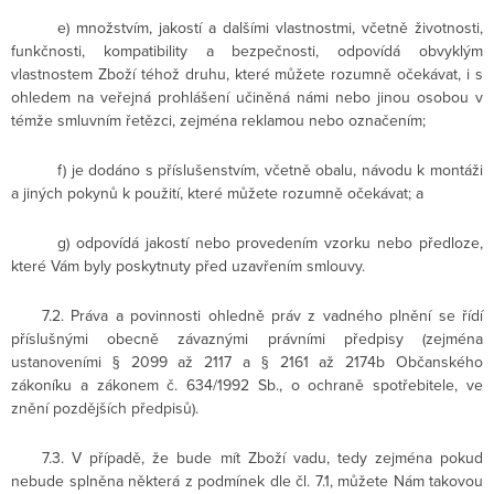
e) množstvím, jakostí a dalšími vlastnostmi, včetně životnosti,
funkčnosti, kompatibility a bezpečnosti, odpovídá obvyklým
vlastnostem Zboží téhož druhu, které můžete rozumně očekávat, i s
ohledem na veřejná prohlášení učiněná námi nebo jinou osobou v
témže smluvním řetězci, zejména reklamou nebo označením;
f) je dodáno s příslušenstvím, včetně obalu, návodu k montáži
a jiných pokynů k použití, které můžete rozumně očekávat; a
g) odpovídá jakostí nebo provedením vzorku nebo předloze,
které Vám byly poskytnuty před uzavřením smlouvy.
7.2. Práva a povinnosti ohledně práv z vadného plnění se řídí
příslušnými obecně závaznými právními předpisy (zejména
ustanoveními § 2099 až 2117 a § 2161 až 2174b Občanského
zákoníku a zákonem č. 634/1992 Sb., o ochraně spotřebitele, ve
znění pozdějších předpisů).
7.3. V případě, že bude mít Zboží vadu, tedy zejména pokud
nebude splněna některá z podmínek dle čl. 7.1, můžete Nám takovou