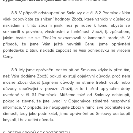
8.8. V případě odstoupení od Smlouvy dle čl. 8.2 Podmínek Nám
však odpovídáte za snížení hodnoty Zboží, které vzniklo v důsledku
nakládání s tímto zbožím jinak, než je nutné k tomu, abyste se
seznámili s povahou, vlastnostmi a funkčností Zboží, tj. způsobem,
jakým byste se se Zbožím seznamovali v kamenné prodejně. V
případě, že jsme Vám ještě nevrátili Cenu, jsme oprávněni
pohledávku z titulu nákladů započíst na Vaši pohledávku na vrácení
Ceny.
8.9. My jsme oprávněni odstoupit od Smlouvy kdykoliv před tím,
než Vám dodáme Zboží, pokud existují objektivní důvody, proč není
možné Zboží dodat (zejména důvody na straně třetích osob nebo
důvody spočívající v povaze Zboží), a to i před uplynutím doby
uvedené v čl. 6.1 Podmínek. Můžeme také od Smlouvy odstoupit,
pokud je zjevné, že jste uvedli v Objednávce záměrně nesprávné
informace. V případě, že nakupujete zboží v rámci své podnikatelské
činnosti, tedy jako podnikatel, jsme oprávněni od Smlouvy odstoupit
kdykoli, i bez udání důvodu.