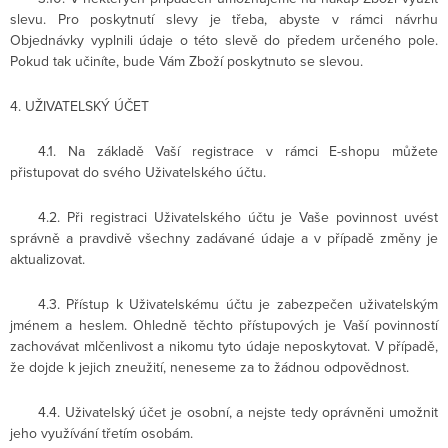
slevu. Pro poskytnutí slevy je třeba, abyste v rámci návrhu
Objednávky vyplnili údaje o této slevě do předem určeného pole.
Pokud tak učiníte, bude Vám Zboží poskytnuto se slevou.
4. UŽIVATELSKÝ ÚČET
4.1. Na základě Vaší registrace v rámci E-shopu můžete
přistupovat do svého Uživatelského účtu.
4.2. Při registraci Uživatelského účtu je Vaše povinnost uvést
správně a pravdivě všechny zadávané údaje a v případě změny je
aktualizovat.
4.3. Přístup k Uživatelskému účtu je zabezpečen uživatelským
jménem a heslem. Ohledně těchto přístupových je Vaší povinností
zachovávat mlčenlivost a nikomu tyto údaje neposkytovat. V případě,
že dojde k jejich zneužití, neneseme za to žádnou odpovědnost.
4.4. Uživatelský účet je osobní, a nejste tedy oprávněni umožnit
jeho využívání třetím osobám.