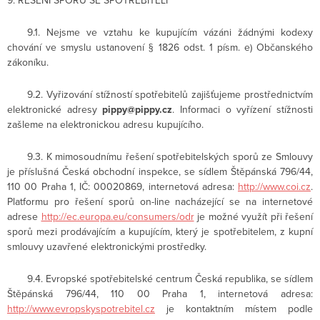
9. ŘEŠENÍ SPORŮ SE SPOTŘEBITELI
9.1. Nejsme ve vztahu ke kupujícím vázáni žádnými kodexy
chování ve smyslu ustanovení § 1826 odst. 1 písm. e) Občanského
zákoníku.
9.2. Vyřizování stížností spotřebitelů zajišťujeme prostřednictvím
elektronické adresy
pippy@pippy.cz
. Informaci o vyřízení stížnosti
zašleme na elektronickou adresu kupujícího.
9.3. K mimosoudnímu řešení spotřebitelských sporů ze Smlouvy
je příslušná Česká obchodní inspekce, se sídlem Štěpánská 796/44,
110 00 Praha 1, IČ: 000​20​869, internetová adresa:
http://www.coi.cz
.
Platformu pro řešení sporů on-line nacházející se na internetové
adrese
http://ec.europa.eu/consumers/odr
je možné využít při řešení
sporů mezi prodávajícím a kupujícím, který je spotřebitelem, z kupní
smlouvy uzavřené elektronickými prostředky.
9.4. Evropské spotřebitelské centrum Česká republika, se sídlem
Štěpánská 796/44, 110 00 Praha 1, internetová adresa:
http://www.evropskyspotrebitel.cz
je kontaktním místem podle