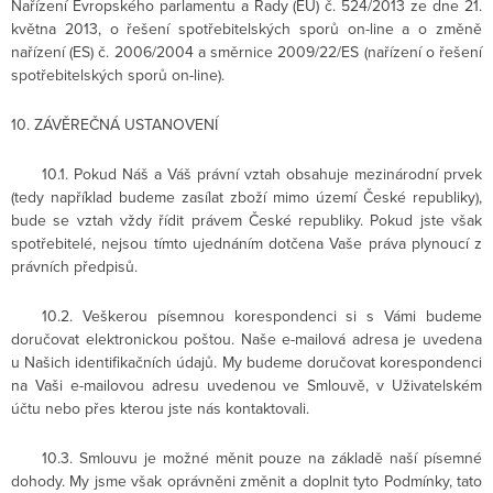
Nařízení Evropského parlamentu a Rady (EU) č. 524/2013 ze dne 21.
května 2013, o řešení spotřebitelských sporů on-line a o změně
nařízení (ES) č. 2006/2004 a směrnice 2009/22/ES (nařízení o řešení
spotřebitelských sporů on-line).
10. ZÁVĚREČNÁ USTANOVENÍ
10.1. Pokud Náš a Váš právní vztah obsahuje mezinárodní prvek
(tedy například budeme zasílat zboží mimo území České republiky),
bude se vztah vždy řídit právem České republiky. Pokud jste však
spotřebitelé, nejsou tímto ujednáním dotčena Vaše práva plynoucí z
právních předpisů.
10.2. Veškerou písemnou korespondenci si s Vámi budeme
doručovat elektronickou poštou. Naše e-mailová adresa je uvedena
u Našich identifikačních údajů. My budeme doručovat korespondenci
na Vaši e-mailovou adresu uvedenou ve Smlouvě, v Uživatelském
účtu nebo přes kterou jste nás kontaktovali.
10.3. Smlouvu je možné měnit pouze na základě naší písemné
dohody. My jsme však oprávněni změnit a doplnit tyto Podmínky, tato