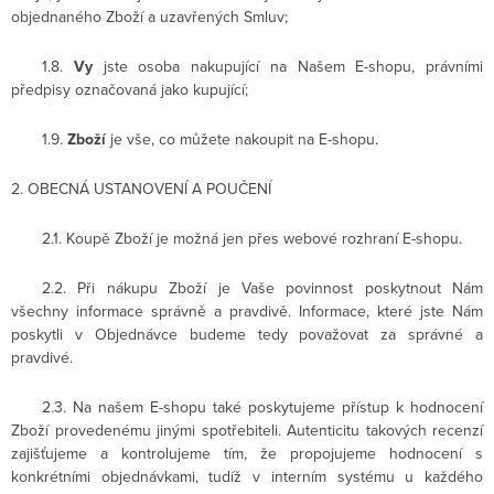
objednaného Zboží a uzavřených Smluv;
1.8.
Vy
jste osoba nakupující na Našem E-shopu, právními
předpisy označovaná jako kupující;
1.9.
Zboží
je vše, co můžete nakoupit na E-shopu.
2. OBECNÁ USTANOVENÍ A POUČENÍ
2.1. Koupě Zboží je možná jen přes webové rozhraní E-shopu.
2.2. Při nákupu Zboží je Vaše povinnost poskytnout Nám
všechny informace správně a pravdivě. Informace, které jste Nám
poskytli v Objednávce budeme tedy považovat za správné a
pravdivé.
2.3. Na našem E-shopu také poskytujeme přístup k hodnocení
Zboží provedenému jinými spotřebiteli. Autenticitu takových recenzí
zajišťujeme a kontrolujeme tím, že propojujeme hodnocení s
konkrétními objednávkami, tudíž v interním systému u každého