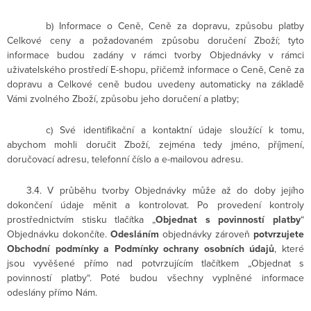
b) Informace o Ceně, Ceně za dopravu, způsobu platby
Celkové ceny a požadovaném způsobu doručení Zboží; tyto
informace budou zadány v rámci tvorby Objednávky v rámci
uživatelského prostředí E-shopu, přičemž informace o Ceně, Ceně za
dopravu a Celkové ceně budou uvedeny automaticky na základě
Vámi zvolného Zboží, způsobu jeho doručení a platby;
c) Své identifikační a kontaktní údaje sloužící k tomu,
abychom mohli doručit Zboží, zejména tedy jméno, příjmení,
doručovací adresu, telefonní číslo a e-mailovou adresu.
3.4. V průběhu tvorby Objednávky může až do doby jejího
dokončení údaje měnit a kontrolovat. Po provedení kontroly
prostřednictvím stisku tlačítka „
Objednat s povinností platby
“
Objednávku dokončíte.
Odesláním
objednávky zároveň
potvrzujete
Obchodní podmínky a Podmínky ochrany osobních údajů
, které
jsou vyvěšené přímo nad potvrzujícím tlačítkem „Objednat s
povinností platby“. Poté budou všechny vyplněné informace
odeslány přímo Nám.