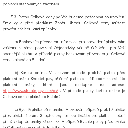
poplatků stanovených zákonem.
5.3. Platbu Celkové ceny po Vás budeme požadovat po uzavření
Smlouvy a před předáním Zboží. Úhradu Celkové ceny můžete
provést následujícími způsoby:
a)
Bankovním převodem. Informace pro provedení platby Vám
zašleme v rámci potvrzení Objednávky včetně QR kódu pro Vaší
snadnější platbu. V případě platby bankovním převodem je Celková
cena splatná do 5-ti dnů.
b)
Kartou online. V takovém případě probíhá platba přes
platební bránu Shoptet pay, přičemž platba se řídí podmínkami této
platební brány, které jsou dostupné na adrese:
https://www.shoptetpay.com/cs/
. V případě platby kartou online je
Celková cena splatná do 5-ti dnů.
c)
Rychlá platba přes banku. V takovém případě probíhá platba
přes platební bránu Shoptet pay formou tlačítka pro platbu - neboli
přímý vstup do banky zákazníka. V případě Rychlé platby přes banku
je Celková cena splatná do 5-ti dnů.