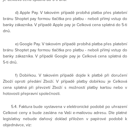
d)
Apple Pay. V takovém případě probíhá platba přes platební
bránu Shoptet pay formou tlačítka pro platbu - neboli přímý vstup do
banky zákazníka. V případě Apple pay je Celková cena splatná do 5-ti
dnů.
e)
Google Pay. V takovém případě probíhá platba přes platební
bránu Shoptet pay formou tlačítka pro platbu - neboli přímý vstup do
banky zákazníka. V případě Google pay je Celková cena splatná do
5-ti dnů.
f)
Dobírkou. V takovém případě dojde k platbě při doručení
Zboží oproti předání Zboží. V případě platby dobírkou je Celková
cena splatná při převzetí Zboží s možností platby kartou nebo v
hotovosti přepravní společnosti.
5.4.
Faktura bude vystavena v elektronické podobě po uhrazení
Celkové ceny a bude zaslána na Vaši e-mailovou adresu. Dle platné
legislativy nebude daňový doklad přiložen v papírové podobě k
objednávce, viz: