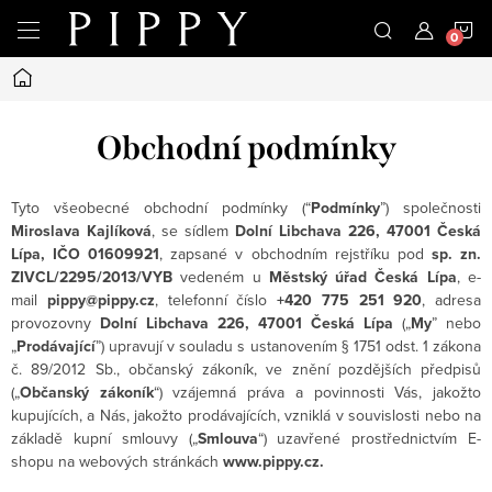
Přejít
N
na
obsah
Domů
K
Obchodní podmínky
Tyto všeobecné obchodní podmínky (“
Podmínky
”) společnosti
Miroslava Kajlíková
, se sídlem
Dolní Libchava 226, 47001 Česká
Lípa, IČO 01​609​921
, zapsané v obchodním rejstříku pod
sp. zn.
ZIVCL/2295/2013/VYB
vedeném u
Městský úřad Česká Lípa
, e-
mail
pippy@pippy.cz
, telefonní číslo
+420 775 251 920
, adresa
provozovny
Dolní Libchava 226, 47001 Česká Lípa
(„
My
” nebo
„
Prodávající
”) upravují v souladu s ustanovením § 1751 odst. 1 zákona
č. 89/2012 Sb., občanský zákoník, ve znění pozdějších předpisů
(„
Občanský zákoník
“) vzájemná práva a povinnosti Vás, jakožto
kupujících, a Nás, jakožto prodávajících, vzniklá v souvislosti nebo na
základě kupní smlouvy („
Smlouva
“) uzavřené prostřednictvím E-
shopu na webových stránkách
www.pippy.cz.