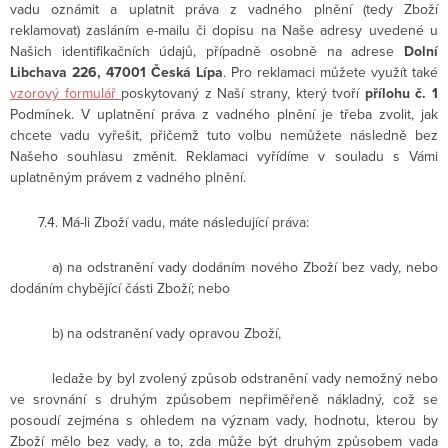
vadu oznámit a uplatnit práva z vadného plnění (tedy Zboží
reklamovat) zasláním e-mailu či dopisu na Naše adresy uvedené u
Našich identifikačních údajů, případně osobně na adrese
Dolní
Libchava 226, 47001 Česká Lípa
. Pro reklamaci můžete využít také
vzorový formulář
poskytovaný z Naší strany, který tvoří
přílohu č. 1
Podmínek. V uplatnění práva z vadného plnění je třeba zvolit, jak
chcete vadu vyřešit, přičemž tuto volbu nemůžete následně bez
Našeho souhlasu změnit. Reklamaci vyřídíme v souladu s Vámi
uplatněným právem z vadného plnění.
7.4. Má-li Zboží vadu, máte následující práva:
a) na odstranění vady dodáním nového Zboží bez vady, nebo
dodáním chybějící části Zboží; nebo
b) na odstranění vady opravou Zboží,
ledaže by byl zvolený způsob odstranění vady nemožný nebo
ve srovnání s druhým způsobem nepřiměřeně nákladný, což se
posoudí zejména s ohledem na význam vady, hodnotu, kterou by
Zboží mělo bez vady, a to, zda může být druhým způsobem vada