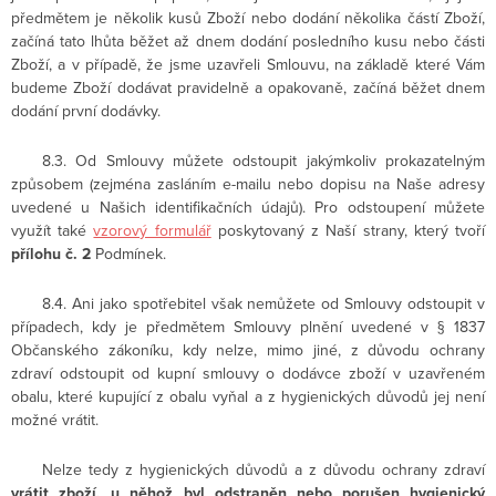
předmětem je několik kusů Zboží nebo dodání několika částí Zboží,
začíná tato lhůta běžet až dnem dodání posledního kusu nebo části
Zboží, a v případě, že jsme uzavřeli Smlouvu, na základě které Vám
budeme Zboží dodávat pravidelně a opakovaně, začíná běžet dnem
dodání první dodávky.
8.3. Od Smlouvy můžete odstoupit jakýmkoliv prokazatelným
způsobem (zejména zasláním e-mailu nebo dopisu na Naše adresy
uvedené u Našich identifikačních údajů). Pro odstoupení můžete
využít také
vzorový formulář
poskytovaný z Naší strany, který tvoří
přílohu č. 2
Podmínek.
8.4. Ani jako spotřebitel však nemůžete od Smlouvy odstoupit v
případech, kdy je předmětem Smlouvy plnění uvedené v § 1837
Občanského zákoníku, kdy nelze, mimo jiné, z důvodu ochrany
zdraví odstoupit od kupní smlouvy o dodávce zboží v uzavřeném
obalu, které kupující z obalu vyňal a z hygienických důvodů jej není
možné vrátit.
Nelze tedy z hygienických důvodů a z důvodu ochrany zdraví
vrátit zboží, u něhož byl odstraněn nebo porušen hygienický