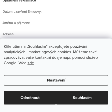
Uplatnění reklamace
Datum uzavření Smlouvy:
Jméno a příjmení:
Adresa:
E-mailová adresa:
Kliknutím na „Souhlasím“ akceptujete používání
analytických i marketingových cookies. Můžeme také
Zboží, které je reklamováno:
zpracovávat vaše kontaktní údaje např. pomocí služeb
Google. Více
zde
.
Popis vad Zboží:
Navrhovaný způsob pro vyřízení
Nastavení
reklamace:
Odmítnout
Souhlasím
Zároveň žádám o vystavení potvrzení o uplatnění reklamace