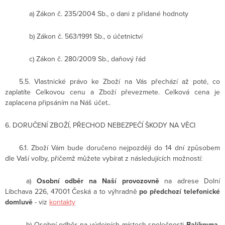
a)
Zákon č. 235/2004 Sb., o dani z přidané hodnoty
b)
Zákon č. 563/1991 Sb., o účetnictví
c)
Zákon č. 280/2009 Sb., daňový řád
5.5.
Vlastnické právo ke Zboží na Vás přechází až poté, co
zaplatíte Celkovou cenu a Zboží převezmete. Celková cena je
zaplacena připsáním na Náš účet..
6. DORUČENÍ ZBOŽÍ, PŘECHOD NEBEZPEČÍ ŠKODY NA VĚCI
6.1. Zboží Vám bude doručeno nejpozději do 14 dní způsobem
dle Vaší volby, přičemž můžete vybírat z následujících možností:
a)
Osobní odběr na Naší provozovně
na adrese Dolní
Libchava 226, 47001 Česká a to výhradně
po předchozí telefonické
domluvě
- viz
kontakty
b) Osobní odběr na výdejních místech společnosti
Balíkovna,