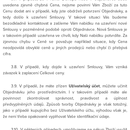
uvedena zjevně chybná Cena, nejsme povinni Vám Zboží za tuto
Cenu dodat ani v případě, kdy jste obdrželi potvrzení Objednávky, a
tedy došlo k uzavření Smlouvy. V takové situaci Vás budeme
bezodkladně kontaktovat a zašleme Vám nabídku na uzavření nové
Smlouvy v pozměněné podobě oproti Objednávce. Nová Smlouva je
v takovém případě uzavřena ve chvíli, kdy Naši nabídku potvrdíte. Za
zjevnou chybu v Ceně se považuje například situace, kdy Cena
neodpovídá obvyklé ceně u jiných prodejců nebo chybí či přebývá
cifra.
3.8. V případě, kdy dojde k uzavření Smlouvy, Vám vzniká
závazek k zaplacení Celkové ceny.
3.9. V případě, že máte zřízen
Uživatelský účet
, můžete učinit
Objednávku jeho prostřednictvím. I v takovém případě máte ale
povinnost zkontrolovat správnost, pravdivost a úplnost
předvyplněných údajů. Způsob tvorby Objednávky je však totožný,
jako v případě kupujícího bez Uživatelského účtu, výhodou však je,
že není třeba opakovaně vyplňovat Vaše identifikační údaje.
3.10. V některých případech umožňujeme na nákup Zboží využít