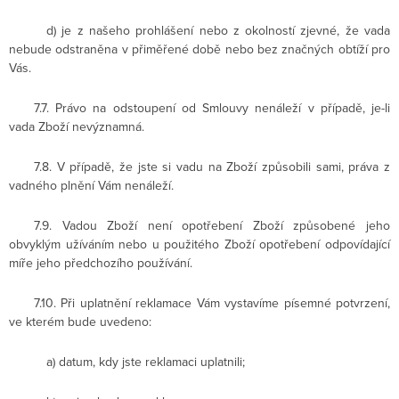
d) je z našeho prohlášení nebo z okolností zjevné, že vada
nebude odstraněna v přiměřené době nebo bez značných obtíží pro
Vás.
7.7. Právo na odstoupení od Smlouvy nenáleží v případě, je-li
vada Zboží nevýznamná.
7.8. V případě, že jste si vadu na Zboží způsobili sami, práva z
vadného plnění Vám nenáleží.
7.9. Vadou Zboží není opotřebení Zboží způsobené jeho
obvyklým užíváním nebo u použitého Zboží opotřebení odpovídající
míře jeho předchozího používání.
7.10. Při uplatnění reklamace Vám vystavíme písemné potvrzení,
ve kterém bude uvedeno:
a) datum, kdy jste reklamaci uplatnili;