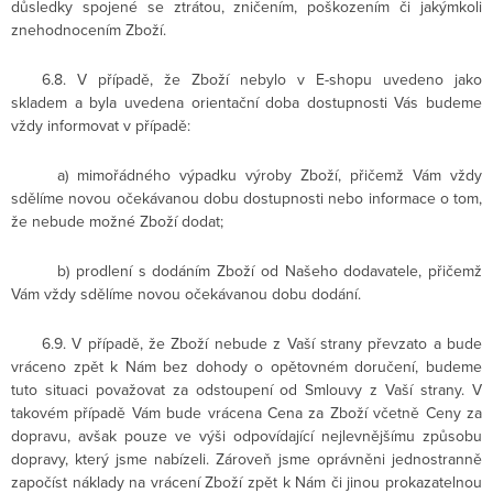
důsledky spojené se ztrátou, zničením, poškozením či jakýmkoli
znehodnocením Zboží.
6.8. V případě, že Zboží nebylo v E-shopu uvedeno jako
skladem a byla uvedena orientační doba dostupnosti Vás budeme
vždy informovat v případě:
a) mimořádného výpadku výroby Zboží, přičemž Vám vždy
sdělíme novou očekávanou dobu dostupnosti nebo informace o tom,
že nebude možné Zboží dodat;
b) prodlení s dodáním Zboží od Našeho dodavatele, přičemž
Vám vždy sdělíme novou očekávanou dobu dodání.
6.9. V případě, že Zboží nebude z Vaší strany převzato a bude
vráceno zpět k Nám bez dohody o opětovném doručení, budeme
tuto situaci považovat za odstoupení od Smlouvy z Vaší strany. V
takovém případě Vám bude vrácena Cena za Zboží včetně Ceny za
dopravu, avšak pouze ve výši odpovídající nejlevnějšímu způsobu
dopravy, který jsme nabízeli. Zároveň jsme oprávněni jednostranně
započíst náklady na vrácení Zboží zpět k Nám či jinou prokazatelnou