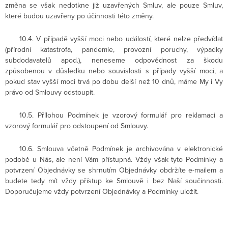
změna se však nedotkne již uzavřených Smluv, ale pouze Smluv,
které budou uzavřeny po účinnosti této změny.
10.4. V případě vyšší moci nebo událostí, které nelze předvídat
(přírodní katastrofa, pandemie, provozní poruchy, výpadky
subdodavatelů apod.), neneseme odpovědnost za škodu
způsobenou v důsledku nebo souvislosti s případy vyšší moci, a
pokud stav vyšší moci trvá po dobu delší než 10 dnů, máme My i Vy
právo od Smlouvy odstoupit.
10.5. Přílohou Podmínek je vzorový formulář pro reklamaci a
vzorový formulář pro odstoupení od Smlouvy.
10.6. Smlouva včetně Podmínek je archivována v elektronické
podobě u Nás, ale není Vám přístupná. Vždy však tyto Podmínky a
potvrzení Objednávky se shrnutím Objednávky obdržíte e-mailem a
budete tedy mít vždy přístup ke Smlouvě i bez Naší součinnosti.
Doporučujeme vždy potvrzení Objednávky a Podmínky uložit.