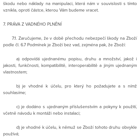
škodu nebo náklady na manipulaci, která nám v souvislosti s tímto
vznikla, oproti částce, kterou Vám budeme vracet.
7. PRÁVA Z VADNÉHO PLNĚNÍ
7.1. Zaručujeme, že v době přechodu nebezpečí škody na Zboží
podle čl. 6.7 Podmínek je Zboží bez vad, zejména pak, že Zboží:
a) odpovídá ujednanému popisu, druhu a množství, jakož i
jakosti, funkčnosti, kompatibilitě, interoperabilitě a jiným ujednaným
vlastnostem;
b) je vhodné k účelu, pro který ho požadujete a s nímž
souhlasíme;
c) je dodáno s ujednaným příslušenstvím a pokyny k použití,
včetně návodu k montáži nebo instalaci;
d) je vhodné k účelu, k němuž se Zboží tohoto druhu obvykle
používá;