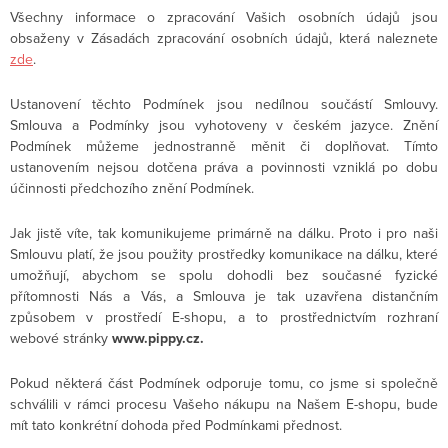
Všechny informace o zpracování Vašich osobních údajů jsou
obsaženy v Zásadách zpracování osobních údajů, která naleznete
zde
.
Ustanovení těchto Podmínek jsou nedílnou součástí Smlouvy.
Smlouva a Podmínky jsou vyhotoveny v českém jazyce. Znění
Podmínek můžeme jednostranně měnit či doplňovat. Tímto
ustanovením nejsou dotčena práva a povinnosti vzniklá po dobu
účinnosti předchozího znění Podmínek.
Jak jistě víte, tak komunikujeme primárně na dálku. Proto i pro naši
Smlouvu platí, že jsou použity prostředky komunikace na dálku, které
umožňují, abychom se spolu dohodli bez současné fyzické
přítomnosti Nás a Vás, a Smlouva je tak uzavřena distančním
způsobem v prostředí E-shopu, a to prostřednictvím rozhraní
webové stránky
www.pippy.cz.
Pokud některá část Podmínek odporuje tomu, co jsme si společně
schválili v rámci procesu Vašeho nákupu na Našem E-shopu, bude
mít tato konkrétní dohoda před Podmínkami přednost.