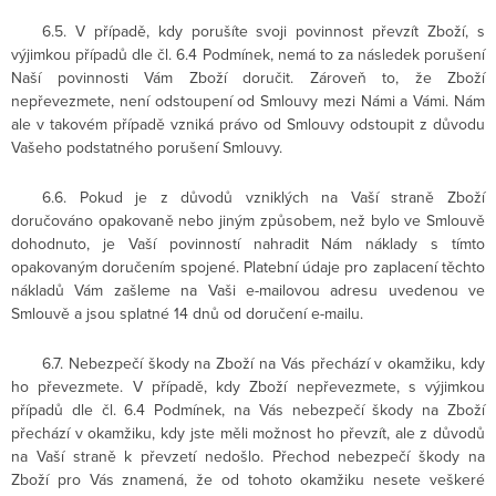
6.5. V případě, kdy porušíte svoji povinnost převzít Zboží, s
výjimkou případů dle čl. 6.4 Podmínek, nemá to za následek porušení
Naší povinnosti Vám Zboží doručit. Zároveň to, že Zboží
nepřevezmete, není odstoupení od Smlouvy mezi Námi a Vámi. Nám
ale v takovém případě vzniká právo od Smlouvy odstoupit z důvodu
Vašeho podstatného porušení Smlouvy.
6.6. Pokud je z důvodů vzniklých na Vaší straně Zboží
doručováno opakovaně nebo jiným způsobem, než bylo ve Smlouvě
dohodnuto, je Vaší povinností nahradit Nám náklady s tímto
opakovaným doručením spojené. Platební údaje pro zaplacení těchto
nákladů Vám zašleme na Vaši e-mailovou adresu uvedenou ve
Smlouvě a jsou splatné 14 dnů od doručení e-mailu.
6.7. Nebezpečí škody na Zboží na Vás přechází v okamžiku, kdy
ho převezmete. V případě, kdy Zboží nepřevezmete, s výjimkou
případů dle čl. 6.4 Podmínek, na Vás nebezpečí škody na Zboží
přechází v okamžiku, kdy jste měli možnost ho převzít, ale z důvodů
na Vaší straně k převzetí nedošlo. Přechod nebezpečí škody na
Zboží pro Vás znamená, že od tohoto okamžiku nesete veškeré