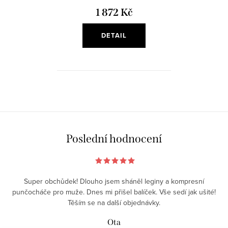
1 872 Kč
DETAIL
O
v
l
á
Poslední hodnocení
d
a
c
Super obchůdek! Dlouho jsem sháněl leginy a kompresní
í
punčocháče pro muže. Dnes mi přišel balíček. Vše sedí jak ušité!
p
Těším se na další objednávky.
r
Ota
v