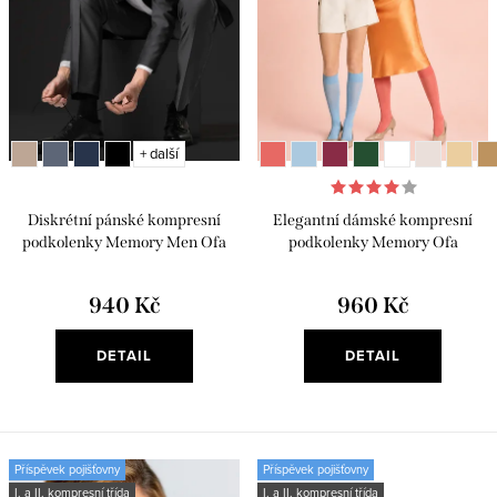
d
o
u
d
k
u
t
k
ů
t
+ další
ů
Diskrétní pánské kompresní
Elegantní dámské kompresní
podkolenky Memory Men Ofa
podkolenky Memory Ofa
Bamberg
Bamberg
940 Kč
960 Kč
DETAIL
DETAIL
Příspěvek pojišťovny
Příspěvek pojišťovny
I. a II. kompresní třída
I. a II. kompresní třída