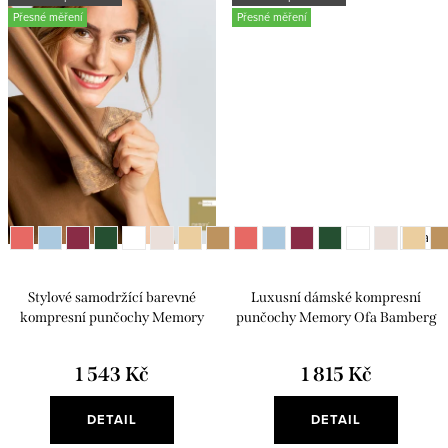
Přesné měření
Přesné měření
+ další
Stylové samodržící barevné
Luxusní dámské kompresní
kompresní punčochy Memory
punčochy Memory Ofa Bamberg
Ofa Bamberg
1 543 Kč
1 815 Kč
DETAIL
DETAIL