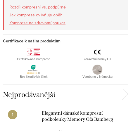
vybraných typů lze navíc uplatnit
příspěvek zdravotní pojišťovny
.
Rozdíl kompresní vs. podpůrné
Jak komprese ovlivňuje oběh
Kdy zvolit punčochy I. třídy?
Komprese na zdravotní poukaz
při otocích a bolesti lýtek během dne
při prvních projevech křečových žil
Certifikace k našim produktům
jako podpora po operacích žil
při dlouhodobých žilních potížích
Certifikovaná komprese
Zdravotní normy EU
vhodné pro celodenní nošení
certifikovaná komprese pro ženy i muže
Bez škodlivých látek
Vyrobeno v Německu
Nejprodávanější
Elegantní dámské kompresní
podkolenky Memory Ofa Bamberg