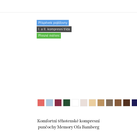
Příspěvek pojišťovny
I. a II. kompresní třída
Přesné měření
Komfortní těhotenské kompresní
punčochy Memory Ofa Bamberg