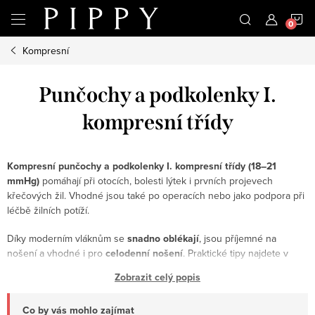
Přejít
N
na
obsah
Kompresní
K
Punčochy a podkolenky I.
kompresní třídy
Kompresní punčochy a podkolenky I. kompresní třídy (18–21
mmHg)
pomáhají při otocích, bolesti lýtek i prvních projevech
křečových žil. Vhodné jsou také po operacích nebo jako podpora při
léčbě žilních potíží.
Díky moderním vláknům se
snadno oblékají
, jsou příjemné na
nošení a vhodné i pro
celodenní nošení
. Praktické tipy najdete v
článku
jak snadno obléct kompresní punčochy
.
Zobrazit celý popis
V nabídce najdete modely
pro ženy i muže
v různých variantách –
Co by vás mohlo zajímat
podkolenky, punčochy do pasu, těhotenské i samodržící. U