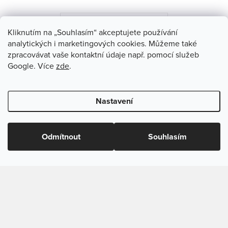
k
y
VŠECHNA HODNOCENÍ
Kliknutím na „Souhlasím“ akceptujete používání
v
analytických i marketingových cookies. Můžeme také
ý
zpracovávat vaše kontaktní údaje např. pomocí služeb
Z
p
Google. Více
zde
.
á
i
775 251 920
s
p
pippy
@
pippy.cz
Nastavení
u
a
t
Odmítnout
Souhlasím
í
Copyright 2026
PIPPY.cz
. Všechna práva vyhrazena.
Upravit
nastavení cookies
Vytvořil Shoptet