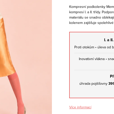
Kompresní podkolenky Memo
kompresí I. a II. třídy. Podp
materiálu se snadno oblékají
kolenem zajišťuje spolehlivé
I. a 
Proti otokům • úleva od bo
Inovativní vlákna • sna
Př
úhrada pojišťovny
39
Více informací