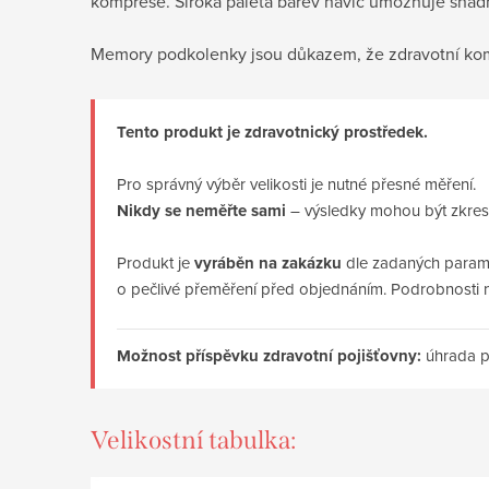
komprese. Široká paleta barev navíc umožňuje snadn
Memory podkolenky jsou důkazem, že zdravotní komp
Tento produkt je zdravotnický prostředek.
Pro správný výběr velikosti je nutné přesné měření.
Nikdy se neměřte sami
– výsledky mohou být zkresl
Produkt je
vyráběn na zakázku
dle zadaných parame
o pečlivé přeměření před objednáním. Podrobnosti 
Možnost příspěvku zdravotní pojišťovny:
úhrada p
Velikostní tabulka: