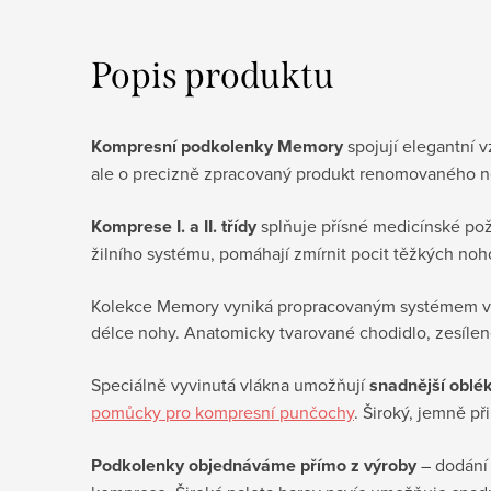
Popis produktu
Kompresní podkolenky Memory
spojují elegantní 
ale o precizně zpracovaný produkt renomovaného n
Komprese I. a II. třídy
splňuje přísné medicínské pož
žilního systému, pomáhají zmírnit pocit těžkých noh
Kolekce Memory vyniká propracovaným systémem veli
délce nohy. Anatomicky tvarované chodidlo, zesílené
Speciálně vyvinutá vlákna umožňují
snadnější oblé
pomůcky pro kompresní punčochy
. Široký, jemně p
Podkolenky objednáváme přímo z výroby
– dodání 