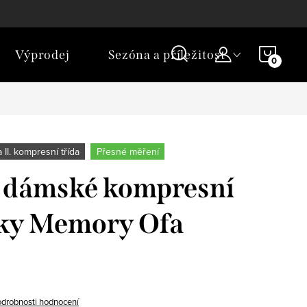
NÁKU
Výprodej
Sezóna a příležitost
KOŠÍ
 a II. kompresní třída
Přesné měření
í dámské kompresní
ky Memory Ofa
drobnosti hodnocení