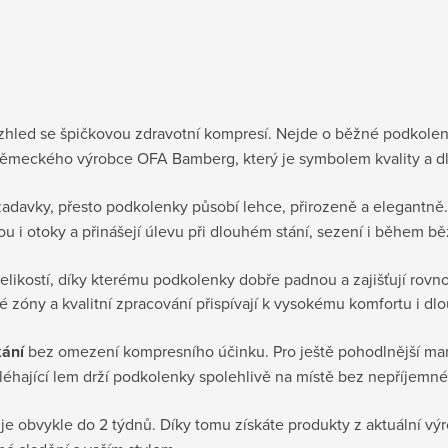
vzhled se špičkovou zdravotní kompresí. Nejde o běžné podkolen
ěmeckého výrobce OFA Bamberg, který je symbolem kvality a dl
adavky, přesto podkolenky působí lehce, přirozeně a elegantně.
ou i otoky a přinášejí úlevu při dlouhém stání, sezení i během b
kostí, díky kterému podkolenky dobře padnou a zajišťují rovno
 zóny a kvalitní zpracování přispívají k vysokému komfortu i dlo
kání
bez omezení kompresního účinku. Pro ještě pohodlnější man
řiléhající lem drží podkolenky spolehlivě na místě bez nepříjemn
je obvykle do 2 týdnů. Díky tomu získáte produkty z aktuální výr