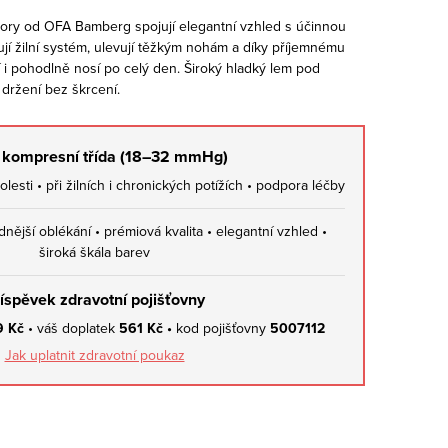
ry od OFA Bamberg spojují elegantní vzhled s účinnou
orují žilní systém, ulevují těžkým nohám a díky příjemnému
 i pohodlně nosí po celý den. Široký hladký lem pod
 držení bez škrcení.
II. kompresní třída (18–32 mmHg)
lesti • při žilních i chronických potížích • podpora léčby
dnější oblékání • prémiová kvalita • elegantní vzhled •
široká škála barev
íspěvek zdravotní pojišťovny
9 Kč
• váš doplatek
561 Kč •
kod pojišťovny
5007112
Jak uplatnit zdravotní poukaz