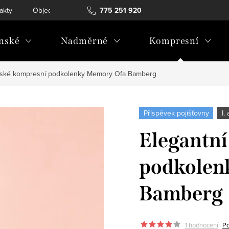
akty
Objednávka a vrácení
775 251 920
nské
Nadměrné
Kompresní
mské kompresní podkolenky Memory Ofa Bamberg
Příspěvek pojišťovny
I.
Elegantn
podkolen
Bamberg
1 hodnocení
Po