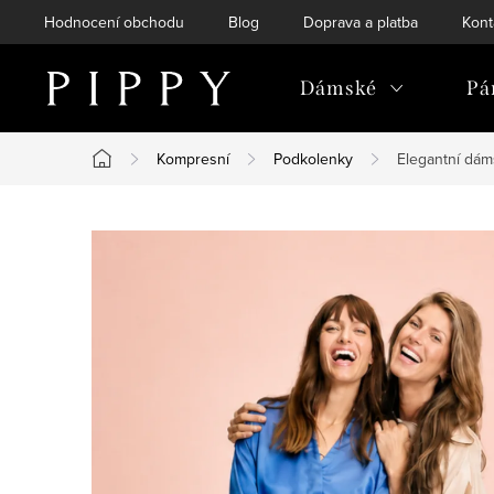
Přejít
Hodnocení obchodu
Blog
Doprava a platba
Kont
na
obsah
Dámské
Pá
Kompresní
Podkolenky
Elegantní dá
Domů