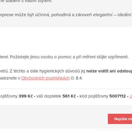
é sladění s vaším stylem.
rese může být účinná, pohodlná a zároveň elegantní – ideální
ené. Požádejte jinou osobu o pomoc a při měření stůjte vzpřímeně.
trů. Z těchto a dále hygienických důvodů jej
nelze vrátit ani odsto
naleznete v
Obchodních podmínkách
čl. 8.4.
ojišťovny
399 Kč
• váš doplatek
561 Kč
• kód pojišťovny
5007112
•
J
Napište n