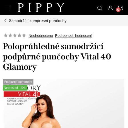
Přejít
N
na
obsah
Samodržící kompresní punčochy
K
Neohodnoceno
Podrobnosti hodnocení
Poloprůhledné samodržící
podpůrné punčochy Vital 40
Glamory
Podpůrná komprese
Velikost M - 4XL