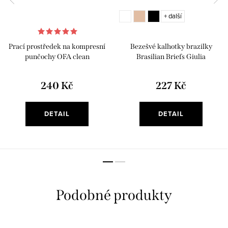
+ další
Prací prostředek na kompresní
Bezešvé kalhotky brazilky
punčochy OFA clean
Brasilian Briefs Giulia
240 Kč
227 Kč
DETAIL
DETAIL