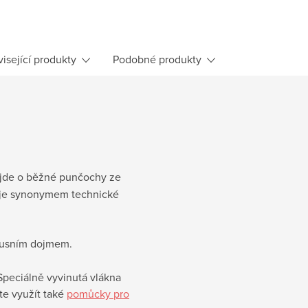
isející produkty
Podobné produkty
ejde o běžné punčochy ze
 je synonymem technické
uxusním dojmem.
Speciálně vyvinutá vlákna
te využít také
pomůcky pro