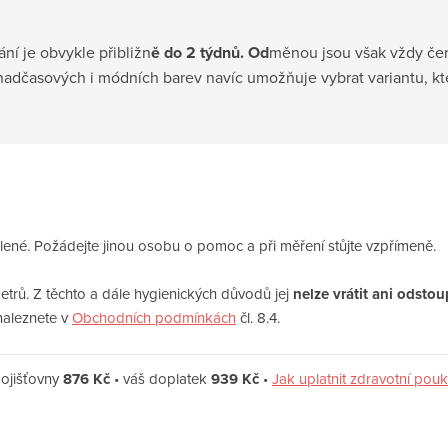
ní je obvykle přibližn
ě do 2 týdnů. Od
měnou jsou však vždy čers
nadčasových i módních barev navíc umožňuje vybrat variantu, kt
ené. Požádejte jinou osobu o pomoc a při měření stůjte vzpřímeně.
trů. Z těchto a dále hygienických důvodů jej
nelze vrátit ani odsto
naleznete v
Obchodních podmínkách
čl. 8.4.
ojišťovny
876 Kč
• váš doplatek
939 Kč
•
Jak uplatnit zdravotní pou