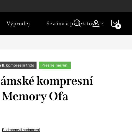
NÁKU
Výprodej
Sezóna a příležitost
KOŠÍ
 a II. kompresní třída
Přesné měření
dámské kompresní
 Memory Ofa
Podrobnosti hodnocení