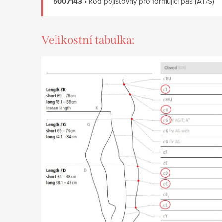
5007143
• kod pojišťovny pro formující pas (AT/S)
Velikostní tabulka: