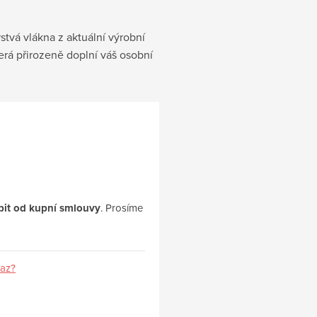
tvá vlákna z aktuální výrobní
erá přirozeně doplní váš osobní
upit od kupní smlouvy
. Prosíme
kaz?