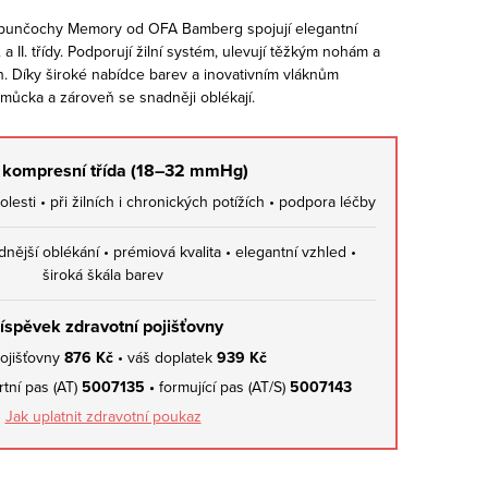
punčochy Memory od OFA Bamberg spojují elegantní
a II. třídy. Podporují žilní systém, ulevují těžkým nohám a
n. Díky široké nabídce barev a inovativním vláknům
omůcka a zároveň se snadněji oblékají.
II. kompresní třída (18–32 mmHg)
lesti • při žilních i chronických potížích • podpora léčby
dnější oblékání • prémiová kvalita • elegantní vzhled •
široká škála barev
íspěvek zdravotní pojišťovny
ojišťovny
876 Kč
• váš doplatek
939 Kč
tní pas (AT)
5007135 •
formující pas (AT/S)
5007143
Jak uplatnit zdravotní poukaz