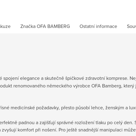
skuze
Značka
OFA BAMBERG
Ostatní informace
Souv
é spojení elegance a skutečně špičkové zdravotní komprese. N
ý produkt renomovaného německého výrobce OFA Bamberg, který
řísné medicínské požadavky, přesto působí lehce, ženským a l
fektně padnou a zajišťují správné rozložení tlaku po celý den. 
zvyšují komfort při nošení. Pro ještě snadnější manipulaci může