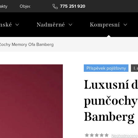
akty
Objednávka a vrácení
775 251 920
nské
Nadměrné
Kompresní
nčochy Memory Ofa Bamberg
Příspěvek pojišťovny
I.
Luxusní 
punčochy
Bamberg
Neohodnoceno