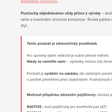
kompresní punčochy
.
Punčochy objednáváme vždy přímo z výroby
– dodá
série a maximální účinnost komprese. Široká paleta 
styl.
Tento produkt je zdravotnický prostředek.
Pro správný výběr velikosti je nutné přesné měření.
Nikdy se neměřte sami
– výsledky mohou být zkresl
Produkt je
vyráběn na zakázku
dle zadaných parame
o pečlivé přeměření před objednáním. Podrobnosti 
Možnost příspěvku zdravotní pojišťovny:
úhrada p
5007135
• kod pojišťovny pro komfortní pas (AT)