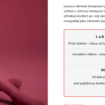
Luxusní dámské kompresní 
vzhled s účinnou kompresí I. 
přinášejí komfort po celý de
nevypadají jako zdravotní p
I. a 
Proti otokům • úleva od bo
Inovativní vlákna • sna
Př
úhrada p
kod pojišťovny
komfor
Více informací