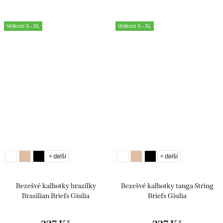
Velikost S - XL
Velikost S - XL
+ další
+ další
Bezešvé kalhotky brazilky
Bezešvé kalhotky tanga String
Brasilian Briefs Giulia
Briefs Giulia