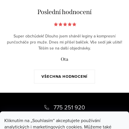
Poslední hodnocení
Super obchůdek! Dlouho jsem sháněl leginy a kompresní
punčocháče pro muže. Dnes mi přišel balíček. Vše sedí jak ušité!
Těším se na další objednávky.
Ota
VŠECHNA HODNOCENÍ
Z
á
775 251 920
p
pippy
@
pippy.cz
Kliknutím na „Souhlasím“ akceptujete používání
a
analytických i marketingových cookies. Můžeme také