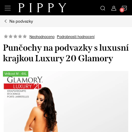
Přejít
N
na
obsah
Na podvazky
K
Neohodnoceno
Podrobnosti hodnocení
Punčochy na podvazky s luxusní
krajkou Luxury 20 Glamory
Velikost M - 4XL