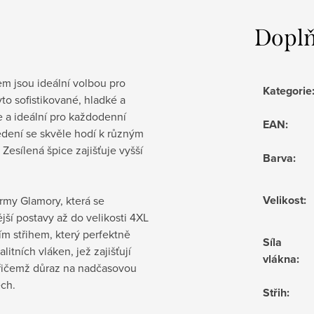
Doplň
 jsou ideální volbou pro
Kategorie
to sofistikované, hladké a
e a ideální pro každodenní
EAN
:
dení se skvěle hodí k různým
Zesílená špice zajišťuje vyšší
Barva
:
Velikost
:
rmy Glamory, která se
ší postavy až do velikosti 4XL
ím střihem, který perfektně
Síla
itních vláken, jež zajišťují
vlákna
:
přičemž důraz na nadčasovou
ech.
Střih
: