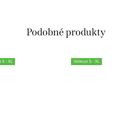
t S - XL
Velikost S - XL