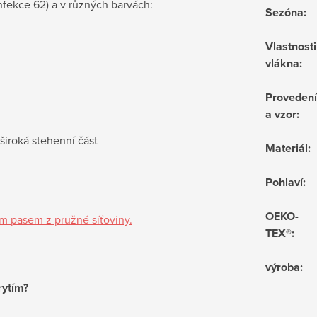
nfekce 62) a v různých barvách:
Sezóna
:
Vlastnosti
vlákna
:
Provedení
a vzor
:
 široká stehenní část
Materiál
:
Pohlaví
:
OEKO-
 pasem z pružné síťoviny.
TEX®
:
výroba
:
rytím?