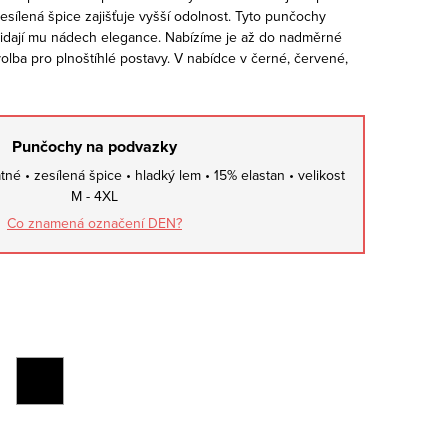
zesílená špice zajišťuje vyšší odolnost. Tyto punčochy
přidají mu nádech elegance. Nabízíme je až do nadměrné
 volba pro plnoštíhlé postavy. V nabídce v černé, červené,
Punčochy na podvazky
é • zesílená špice • hladký lem • 15% elastan • velikost
M - 4XL
Co znamená označení DEN?