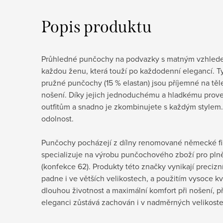
Popis produktu
Průhledné punčochy na podvazky s matným vzhledem
každou ženu, která touží po každodenní elegancí. Ty
pružné punčochy (15 % elastan) jsou příjemné na těl
nošení. Díky jejich jednoduchému a hladkému prove
outfitům a snadno je zkombinujete s každým stylem. 
odolnost.
Punčochy pocházejí z dílny renomované německé fi
specializuje na výrobu punčochového zboží pro plněj
(konfekce 62). Produkty této značky vynikají precizn
padne i ve větších velikostech, a použitím vysoce kval
dlouhou životnost a maximální komfort při nošení, 
eleganci zůstává zachován i v nadměrných velikost