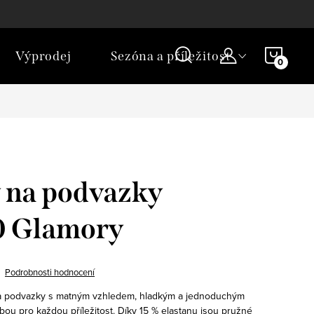
NÁKU
Výprodej
Sezóna a příležitost
KOŠÍ
 na podvazky
0 Glamory
Podrobnosti hodnocení
a podvazky s matným vzhledem, hladkým a jednoduchým
bou pro každou příležitost. Díky 15 % elastanu jsou pružné