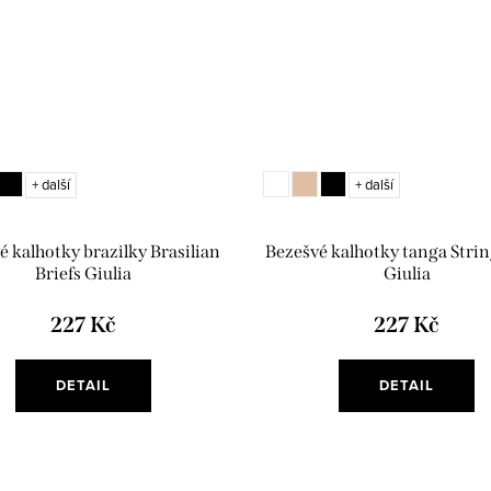
+ další
+ další
é kalhotky brazilky Brasilian
Bezešvé kalhotky tanga Strin
Briefs Giulia
Giulia
227 Kč
227 Kč
DETAIL
DETAIL