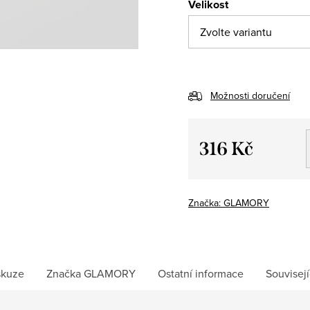
Velikost
Možnosti doručení
316 Kč
Měrná
cena:
Značka:
GLAMORY
skuze
Značka
GLAMORY
Ostatní informace
Souvisejí