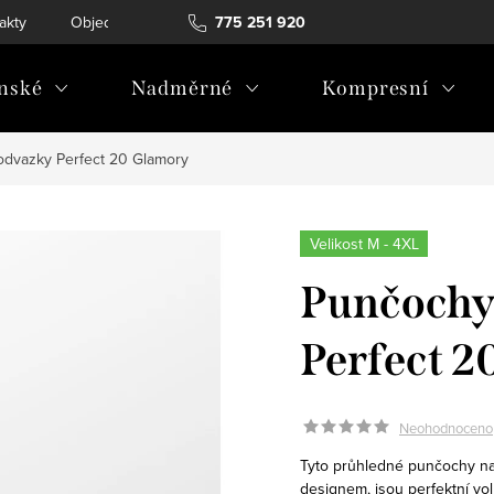
akty
Objednávka a vrácení
775 251 920
nské
Nadměrné
Kompresní
dvazky Perfect 20 Glamory
Velikost M - 4XL
Punčochy
Perfect 2
Neohodnoceno
Tyto průhledné punčochy n
designem, jsou perfektní vol