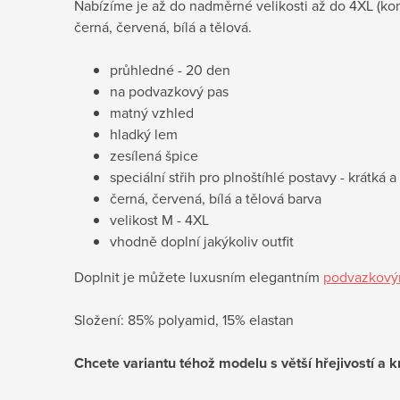
Nabízíme je až do nadměrné velikosti až do 4XL (ko
černá, červená, bílá a tělová.
průhledné - 20 den
na podvazkový pas
matný vzhled
hladký lem
zesílená špice
speciální střih pro plnoštíhlé postavy - krátká a
černá, červená, bílá a tělová barva
velikost M - 4XL
vhodně doplní jakýkoliv outfit
Doplnit je můžete luxusním elegantním
podvazkovým
Složení: 85% polyamid, 15% elastan
Chcete variantu téhož modelu s větší hřejivostí a k