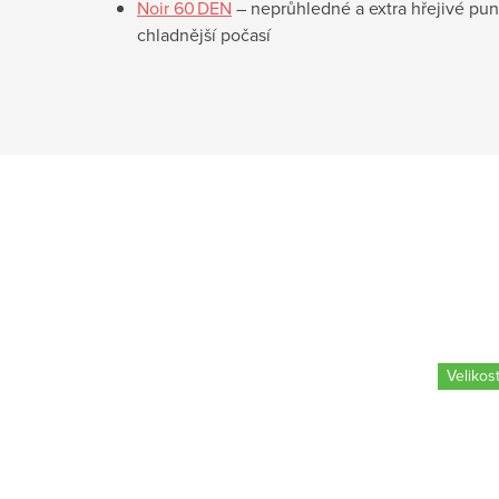
Noir 60 DEN
– neprůhledné a extra hřejivé pun
chladnější počasí
Velikost