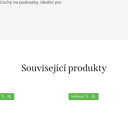
čochy na podvazky, ideální pro
Související produkty
 S - XL
Velikost S - XL