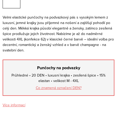
Velmi elastické punčochy na podvazkový pás s vysokým lemem z
luxusní, jemné krajky jsou příjemné na nošení a zajišťují pohodlí po
celý den. Měkká krajka působí elegantně a žensky, zatímco zesílená
špice prodlužuje jejich životnost. Nabízíme je až do nadměrné
velikosti 4XL (konfekce 62) v klasické černé barvě – ideální volba pro
decentní, romantický a ženský vzhled a v barvě champagne - na
svatební den.
Punčochy na podvazky
Průhledné • 20 DEN • luxusní krajka • zesílená špice • 15%
elastan • velikost M - 4XL
Co znamená označení DEN?
Více informací