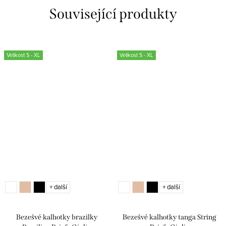
Související produkty
Velikost S - XL
Velikost S - XL
+ další
+ další
Bezešvé kalhotky brazilky
Bezešvé kalhotky tanga String