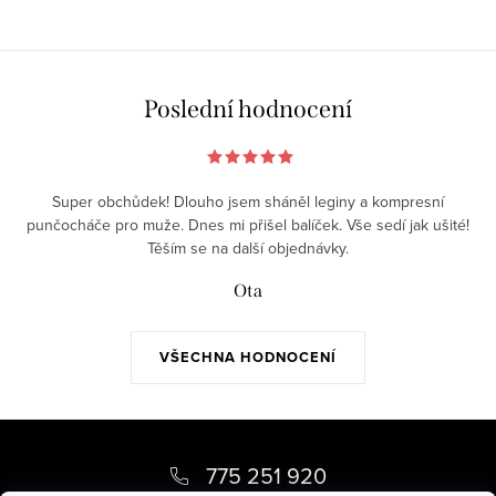
Poslední hodnocení
Super obchůdek! Dlouho jsem sháněl leginy a kompresní
punčocháče pro muže. Dnes mi přišel balíček. Vše sedí jak ušité!
Těším se na další objednávky.
Ota
VŠECHNA HODNOCENÍ
Z
á
775 251 920