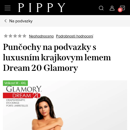
Přejít
N
na
obsah
Na podvazky
K
Neohodnoceno
Podrobnosti hodnocení
Punčochy na podvazky s
luxusním krajkovym lemem
Dream 20 Glamory
Velikost M - 4XL