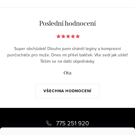
Poslední hodnocení
Super obchůdek! Dlouho jsem sháněl leginy a kompresní
punčocháče pro muže. Dnes mi přišel balíček. Vše sedí jak ušité!
Těším se na další objednávky.
Ota
VŠECHNA HODNOCENÍ
Z
á
775 251 920
p