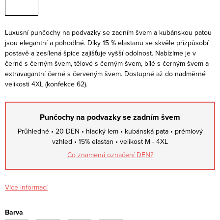
Luxusní punčochy na podvazky se zadním švem a kubánskou patou
jsou elegantní a pohodlné. Díky 15 % elastanu se skvěle přizpůsobí
postavě a zesílená špice zajišťuje vyšší odolnost. Nabízíme je v
černé s černým švem, tělové s černým švem, bílé s černým švem a
extravagantní černé s červeným švem. Dostupné až do nadměrné
velikosti 4XL (konfekce 62).
Punčochy na podvazky se zadním švem
Průhledné • 20 DEN • hladký lem • kubánská pata • prémiový
vzhled • 15% elastan • velikost M - 4XL
Co znamená označení DEN?
Více informací
Barva