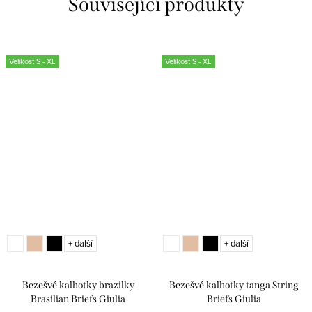
Související produkty
Velikost S - XL
Velikost S - XL
+ další
+ další
Bezešvé kalhotky brazilky
Bezešvé kalhotky tanga String
Brasilian Briefs Giulia
Briefs Giulia