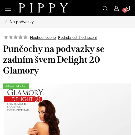
Přejít
N
na
obsah
Na podvazky
K
Neohodnoceno
Podrobnosti hodnocení
Punčochy na podvazky se
zadním švem Delight 20
Glamory
Velikost M - 4XL