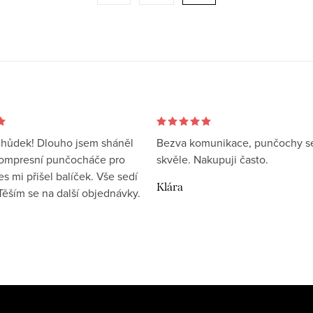
hůdek! Dlouho jsem sháněl
Bezva komunikace, punčochy s
kompresní punčocháče pro
skvěle. Nakupuji často.
 mi přišel balíček. Vše sedí
Klára
 Těším se na další objednávky.