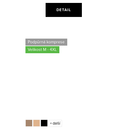
DETAIL
Podpůrná komprese
Velikost M - 4XL
+ další