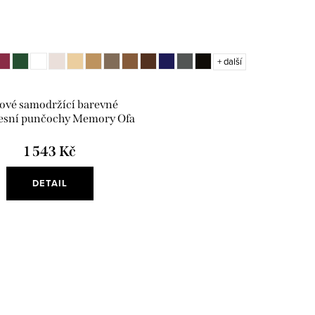
+ další
lové samodržící barevné
sní punčochy Memory Ofa
Bamberg
1 543 Kč
DETAIL