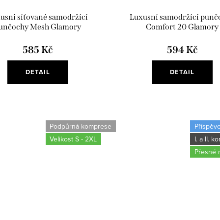
usní síťované samodržící
Luxusní samodržící punč
unčochy Mesh Glamory
Comfort 20 Glamory
585 Kč
594 Kč
DETAIL
DETAIL
Podpůrná komprese
Příspěve
Velikost S - 2XL
I. a II. 
Přesné 