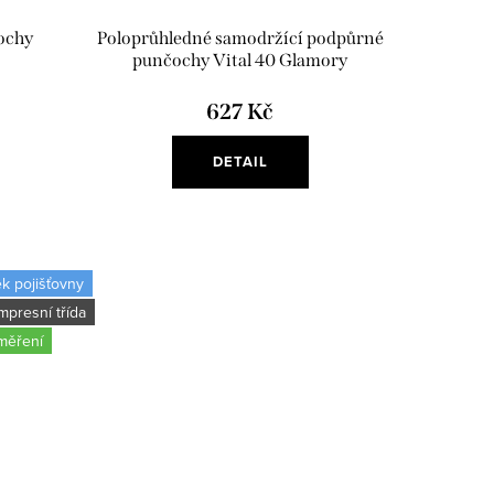
ochy
Poloprůhledné samodržící podpůrné
punčochy Vital 40 Glamory
627 Kč
DETAIL
k pojišťovny
kompresní třída
měření