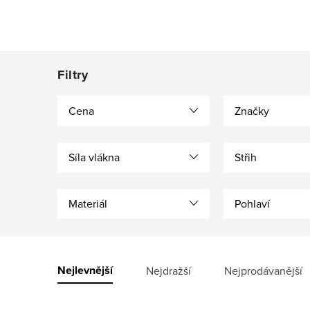
Cena
Značky
Síla vlákna
Střih
Materiál
Pohlaví
V
ý
Ř
Nejlevnější
Nejdražší
Nejprodávanější
p
a