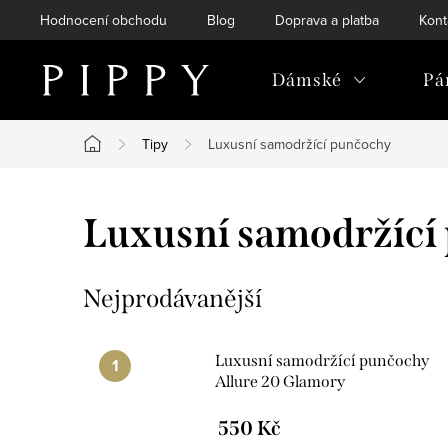
Přejít
Hodnocení obchodu
Blog
Doprava a platba
Kont
na
obsah
Dámské
Pá
Tipy
Luxusní samodržící punčochy
Domů
Luxusní samodržící
Nejprodávanější
Luxusní samodržící punčochy
Allure 20 Glamory
550 Kč