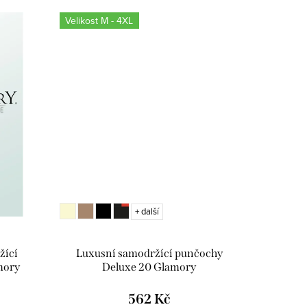
Velikost M - 4XL
+ další
žící
Luxusní samodržící punčochy
mory
Deluxe 20 Glamory
562 Kč