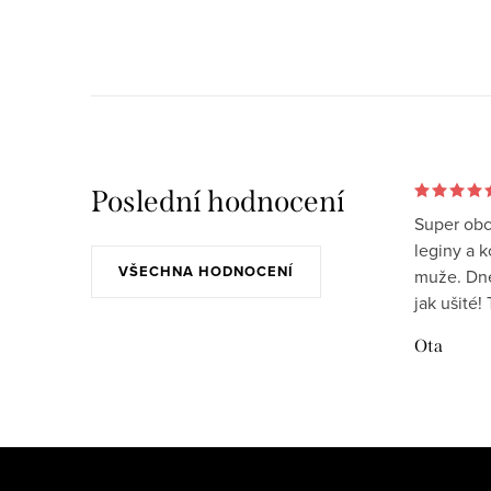
v
r
l
á
á
n
d
k
a
o
v
c
Poslední hodnocení
á
í
Super obc
n
p
leginy a 
í
VŠECHNA HODNOCENÍ
muže. Dnes
r
jak ušité!
v
Ota
k
y
v
Z
ý