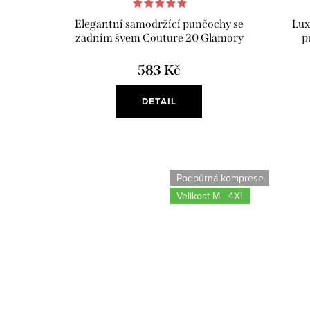
Elegantní samodržící punčochy se
Lux
zadním švem Couture 20 Glamory
p
583 Kč
DETAIL
Podpůrná komprese
Velikost M - 4XL