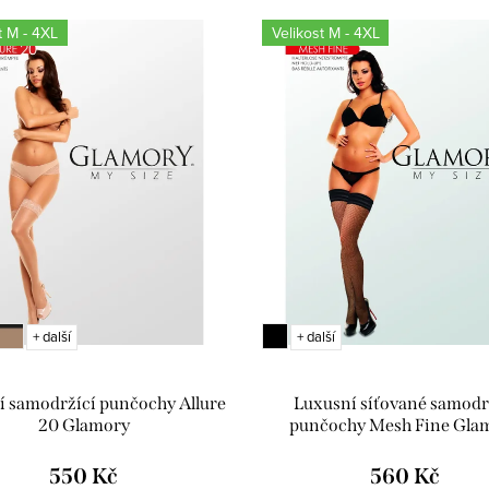
t M - 4XL
Velikost M - 4XL
+ další
+ další
í samodržící punčochy Allure
Luxusní síťované samodr
20 Glamory
punčochy Mesh Fine Gla
550 Kč
560 Kč