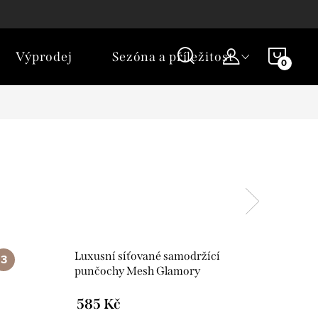
NÁKU
Výprodej
Sezóna a příležitost
KOŠÍ
Luxusní síťované samodržící
punčochy Mesh Glamory
585 Kč