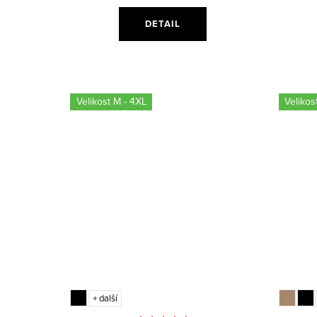
ů
DETAIL
Velikost M - 4XL
Velikos
+ další