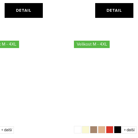
DETAIL
DETAIL
t M - 4XL
Velikost M - 4XL
+ další
+ další