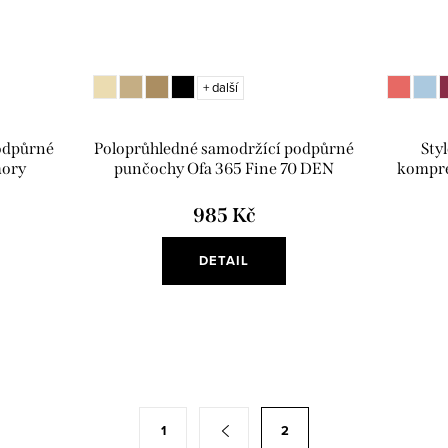
+ další
odpůrné
Poloprůhledné samodržící podpůrné
Sty
mory
punčochy Ofa 365 Fine 70 DEN
kompre
985 Kč
DETAIL
1
2