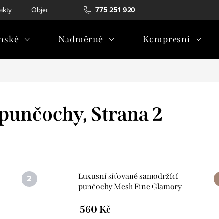
akty
Objednávka a vrácení
775 251 920
nské
Nadměrné
Kompresní
 punčochy
, Strana 2
Luxusní síťované samodržící
punčochy Mesh Fine Glamory
560 Kč