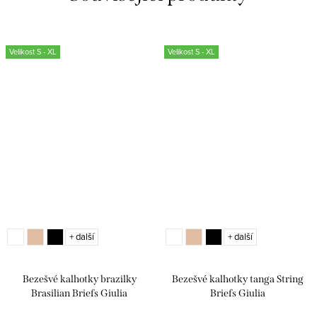
Velikost S - XL
Velikost S - XL
+ další
+ další
Bezešvé kalhotky brazilky
Bezešvé kalhotky tanga String
Brasilian Briefs Giulia
Briefs Giulia