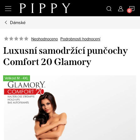
Přejít
N
na
obsah
Dámské
K
Neohodnoceno
Podrobnosti hodnocení
Luxusní samodržící punčochy
Comfort 20 Glamory
Velikost M - 4XL