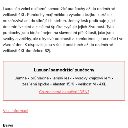
Luxusní a velmi oblíbené samodržící punčochy až do nadměrné
velikosti 4XL. Punčochy mají měkkou vysokou krajku, která se
nezařezává ani do silnějších stehen. Jemný lesk podtrhuje jejich
decentní vzhled a zesílená špička zvyšuje jejich životnost. Tyto
punčochy jsou ideální nejen na slavnostní příležitosti, jako jsou
svatby a večírky, ale díky své odolnosti a komfortnosti je oceníte i ve
všední den. K dispozici jsou v šesti odstínech až do nadměrné
velikosti 4XL (konfekce 62).
Luxusní samodržící punčochy
Jemné • průhledné • jemný lesk • vysoký krajkový lem •
zesílená špička • elastan 15 % • velikost M - 4XL
Co znamená označení DEN?
Více informací
Barva