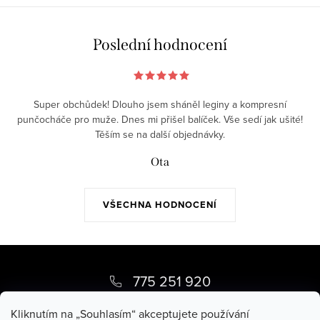
Poslední hodnocení
Super obchůdek! Dlouho jsem sháněl leginy a kompresní
punčocháče pro muže. Dnes mi přišel balíček. Vše sedí jak ušité!
Těším se na další objednávky.
Ota
VŠECHNA HODNOCENÍ
Z
á
775 251 920
p
pippy
@
pippy.cz
Kliknutím na „Souhlasím“ akceptujete používání