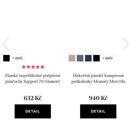
+ další
+ další
Pánské neprůhledné podpůrné
Diskrétní pánské kompresní
punčochy Support 70 Glamory
podkolenky Memory Men Ofa
Bamberg
632 Kč
940 Kč
DETAIL
DETAIL