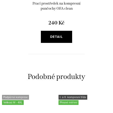
Prací prostředek na kompresní
punčochy OFA clean
240 Kč
DETAIL
Podpůrná komprese
I. a II. kompresní třída
Velikost M - 4XL
Přesné měření