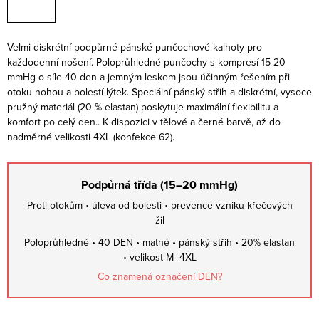
Velmi diskrétní podpůrné pánské punčochové kalhoty pro
každodenní nošení. Poloprůhledné punčochy s kompresí 15-20
mmHg o síle 40 den a jemným leskem jsou účinným řešením při
otoku nohou a bolestí lýtek. Speciální pánský střih a diskrétní, vysoce
pružný materiál (20 % elastan) poskytuje maximální flexibilitu a
komfort po celý den.. K dispozici v tělové a černé barvě, až do
nadměrné velikosti 4XL (konfekce 62).
Podpůrná třída (15–20 mmHg)
Proti otokům • úleva od bolesti • prevence vzniku křečových
žil
Poloprůhledné • 40 DEN • matné • pánský střih • 20% elastan
• velikost M–4XL
Co znamená označení DEN?