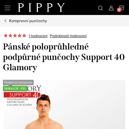
Přejít
N
na
obsah
Kompresní punčochy
K
1 hodnocení
Podrobnosti hodnocení
Pánské poloprůhledné
podpůrné punčochy Support 40
Glamory
Podpůrná komprese
Velikost M - 4XL