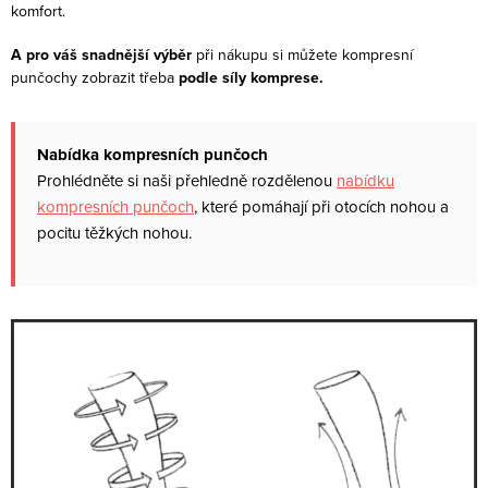
komfort.
A pro váš snadnější výběr
při nákupu
si můžete kompresní
punčochy zobrazit třeba
podle síly komprese.
Nabídka kompresních punčoch
Prohlédněte si naši přehledně rozdělenou
nabídku
kompresních punčoch
, které pomáhají při otocích nohou a
pocitu těžkých nohou.
V
ý
p
i
s