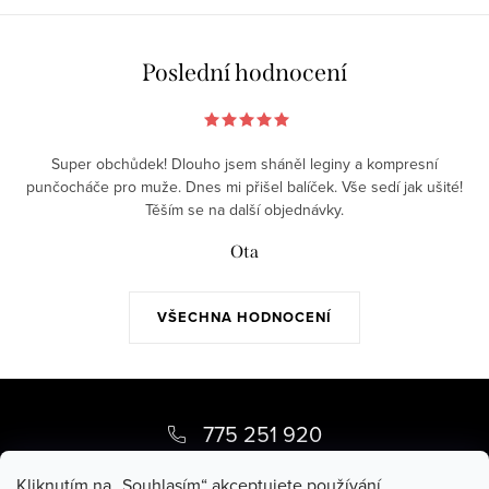
á
á
d
n
a
k
Poslední hodnocení
c
o
í
v
p
á
Super obchůdek! Dlouho jsem sháněl leginy a kompresní
r
n
punčocháče pro muže. Dnes mi přišel balíček. Vše sedí jak ušité!
v
Těším se na další objednávky.
í
k
Ota
y
v
ý
VŠECHNA HODNOCENÍ
p
i
Z
s
á
u
775 251 920
p
pippy
@
pippy.cz
Kliknutím na „Souhlasím“ akceptujete používání