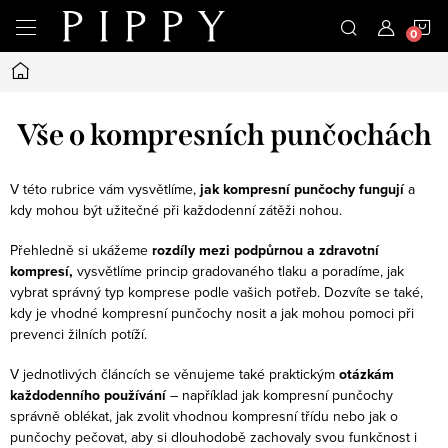
Přejít
N
na
obsah
Domů
K
Vše o kompresních punčochách
V této rubrice vám vysvětlíme,
jak kompresní punčochy fungují
a
kdy mohou být užitečné při každodenní zátěži nohou.
Přehledně si ukážeme
rozdíly mezi podpůrnou a zdravotní
kompresí,
vysvětlíme princip gradovaného tlaku a poradíme, jak
vybrat správný typ komprese podle vašich potřeb. Dozvíte se také,
kdy je vhodné kompresní punčochy nosit a jak mohou pomoci při
prevenci žilních potíží.
V jednotlivých článcích se věnujeme také praktickým
otázkám
každodenního používání
– například jak kompresní punčochy
správně oblékat, jak zvolit vhodnou kompresní třídu nebo jak o
punčochy pečovat, aby si dlouhodobě zachovaly svou funkčnost i