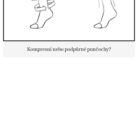
č
l
á
n
k
Kompresní nebo podpůrné punčochy?
ů