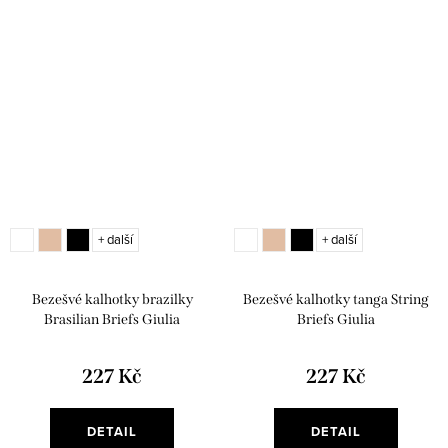
+ další
+ další
Bezešvé kalhotky brazilky
Bezešvé kalhotky tanga String
Brasilian Briefs Giulia
Briefs Giulia
227 Kč
227 Kč
DETAIL
DETAIL