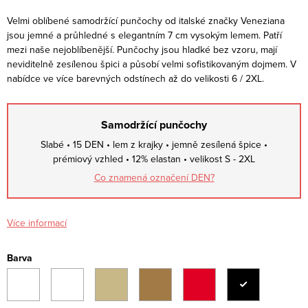
Velmi oblíbené samodržící punčochy od italské značky Veneziana
jsou jemné a průhledné s elegantním 7 cm vysokým lemem. Patří
mezi naše nejoblíbenější. Punčochy jsou hladké bez vzoru, mají
neviditelně zesílenou špici a působí velmi sofistikovaným dojmem. V
nabídce ve více barevných odstínech až do velikosti 6 / 2XL.
Samodržící punčochy
Slabé • 15 DEN • lem z krajky • jemně zesílená špice •
prémiový vzhled • 12% elastan • velikost S - 2XL
Co znamená označení DEN?
Více informací
Barva