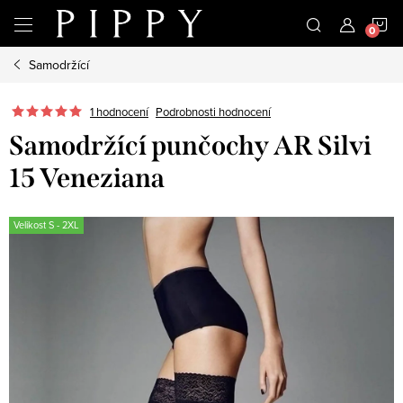
Přejít
N
na
obsah
Samodržící
K
1 hodnocení
Podrobnosti hodnocení
Samodržící punčochy AR Silvi
15 Veneziana
Velikost S - 2XL