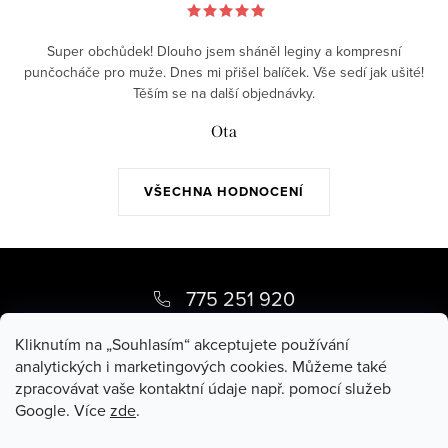
Super obchůdek! Dlouho jsem sháněl leginy a kompresní
punčocháče pro muže. Dnes mi přišel balíček. Vše sedí jak ušité!
Těším se na další objednávky.
Ota
VŠECHNA HODNOCENÍ
Z
á
775 251 920
p
pippy
@
pippy.cz
Kliknutím na „Souhlasím“ akceptujete používání
a
analytických i marketingových cookies. Můžeme také
zpracovávat vaše kontaktní údaje např. pomocí služeb
t
Google. Více
zde
.
í