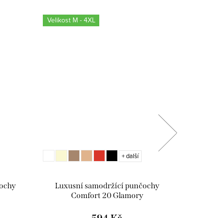
Velikost M - 4XL
Velikost 
+ další
ochy
Luxusní samodržící punčochy
Luxusní 
Comfort 20 Glamory
594 Kč