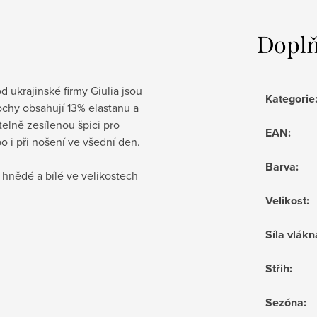
Doplň
krajinské firmy Giulia jsou
Kategorie
chy obsahují 13% elastanu a
telně zesílenou špici pro
EAN
:
o i při nošení ve všední den.
Barva
:
 hnědé a bílé ve velikostech
Velikost
:
Síla vlákn
Střih
:
Sezóna
: