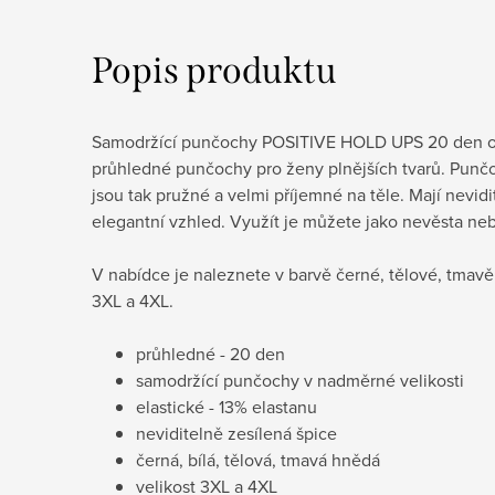
Popis produktu
Samodržící punčochy POSITIVE HOLD UPS 20 den od u
průhledné punčochy pro ženy plnějších tvarů. Punčo
jsou tak pružné a velmi příjemné na těle. Mají nevidi
elegantní vzhled. Využít je můžete jako nevěsta neb
V nabídce je naleznete v barvě černé, tělové, tmavě
3XL a 4XL.
průhledné - 20 den
samodržící punčochy v nadměrné velikosti
elastické - 13% elastanu
neviditelně zesílená špice
černá, bílá, tělová, tmavá hnědá
velikost 3XL a 4XL