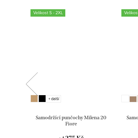
Velikost S - 2XL
Velikos
+ další
hy Allure
Samodržící punčochy Milena 20
Samod
Fiore
275 Kč