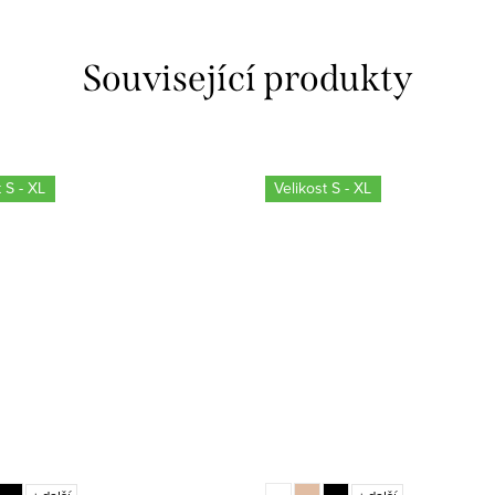
Související produkty
 S - XL
Velikost S - XL