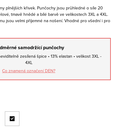
y plnějších křivek. Punčochy jsou průhledné o síle 20
ělové, tmavě hnědé a bílé barvě ve velikostech 3XL a 4XL.
nu jsou velmi příjemné na nošení. Vhodné pro všední i pro
dměrné samodržící punčochy
viditelně zesílená špice • 13% elastan • velikost 3XL -
4XL
Co znamená označení DEN?