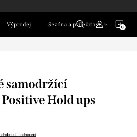
NÁKU
Výprodej
Sezóna a příležitost
KOŠÍ
 samodržící
Positive Hold ups
odrobnosti hodnocení