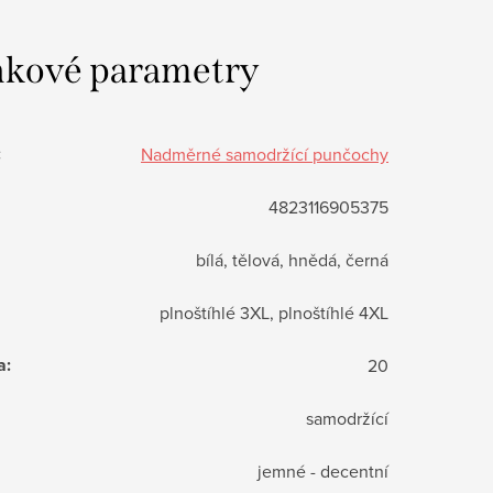
kové parametry
:
Nadměrné samodržící punčochy
4823116905375
bílá, tělová, hnědá, černá
plnoštíhlé 3XL, plnoštíhlé 4XL
a
:
20
samodržící
jemné - decentní