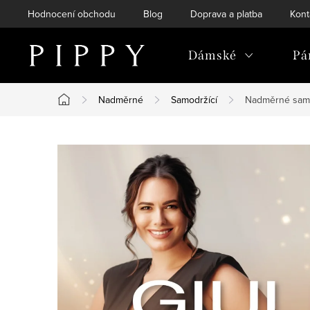
Přejít
Hodnocení obchodu
Blog
Doprava a platba
Kont
na
obsah
Dámské
Pá
Nadměrné
Samodržící
Nadměrné samod
Domů