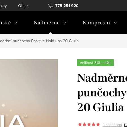
akty
Objednávka a vrácení
775 251 920
nské
Nadměrné
Kompresní
ržící punčochy Positive Hold ups 20 Giulia
Velikost 3XL - 4XL
Nadměrné
punčochy 
20 Giulia
3 hodnocení
P