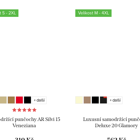
t S - 2XL
Velikost M - 4XL
+ další
+ další
ržící punčochy AR Silvi 15
Luxusní samodržící punč
Veneziana
Deluxe 20 Glamory
310 Kč
562 Kč