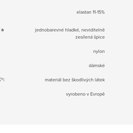
elastan 11-15%
 a
jednobarevné hladké, neviditelně
zesílená špice
nylon
dámské
X®
:
materiál bez škodlivých látek
vyrobeno v Evropě