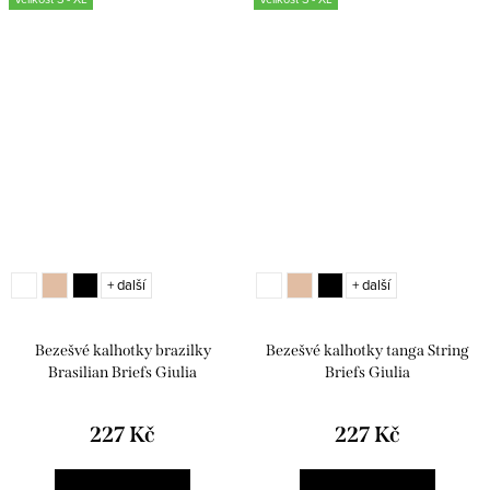
+ další
+ další
Bezešvé kalhotky brazilky
Bezešvé kalhotky tanga String
Brasilian Briefs Giulia
Briefs Giulia
227 Kč
227 Kč