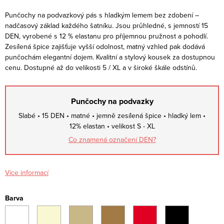
Punčochy na podvazkový pás s hladkým lemem bez zdobení –
nadčasový základ každého šatníku. Jsou průhledné, s jemností 15
DEN, vyrobené s 12 % elastanu pro příjemnou pružnost a pohodlí.
Zesílená špice zajišťuje vyšší odolnost, matný vzhled pak dodává
punčochám elegantní dojem. Kvalitní a stylový kousek za dostupnou
cenu. Dostupné až do velikosti 5 / XL a v široké škále odstínů.
Punčochy na podvazky
Slabé • 15 DEN • matné • jemně zesílená špice • hladký lem •
12% elastan • velikost S - XL
Co znamená označení DEN?
Více informací
Barva