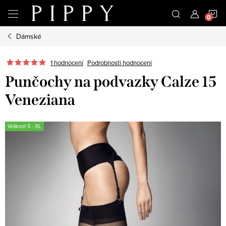
Přejít
N
na
obsah
Dámské
K
1 hodnocení
Podrobnosti hodnocení
Punčochy na podvazky Calze 15
Veneziana
Velikost S - XL