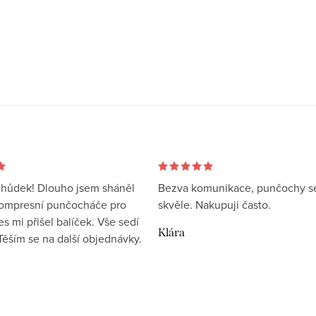
hůdek! Dlouho jsem sháněl
Bezva komunikace, punčochy s
kompresní punčocháče pro
skvěle. Nakupuji často.
 mi přišel balíček. Vše sedí
Klára
 Těším se na další objednávky.