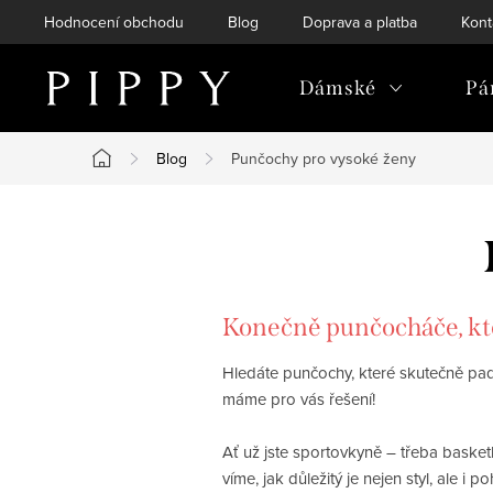
Přejít
Hodnocení obchodu
Blog
Doprava a platba
Kont
na
obsah
Dámské
Pá
Blog
Punčochy pro vysoké ženy
Domů
Konečně punčocháče, kte
Hledáte punčochy, které skutečně pa
máme pro vás řešení!
Ať už jste sportovkyně – třeba basket
víme, jak důležitý je nejen styl, ale 