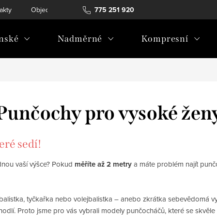
akty
Objednávka a vrácení
775 251 920
nské
Nadměrné
Kompresní
Punčochy pro vysoké žen
ré sedí!
dnou vaší výšce? Pokud
měříte až 2 metry
a máte problém najít punč
balistka, tyčkařka nebo volejbalistka – anebo zkrátka sebevědomá vy
i pohodlí. Proto jsme pro vás vybrali modely punčocháčů, které se skvě