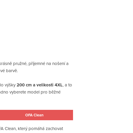
krásně pružné, příjemné na nošení a
ové barvě.
 do výšky
200 cm a velikosti 4XL
, a to
 snadno vyberete model pro běžné
OFA Clean
OFA Clean, který pomáhá zachovat