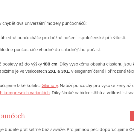
 chybět dva univerzální modely punčocháčů:
ůhledné punčocháče pro běžné nošení i společenské příležitosti.
hledné punčocháče vhodné do chladnějšího počasí.
é postavy až do výšky
188 cm
. Díky vysokému obsahu elastanu jsou 
bízíme je ve velikostech
2XL a 3XL
, v elegantní černé i přirozené těl
ručujeme také kolekci
Glamory
. Nabízí punčochy pro vysoké ženy až
h kompresních variantách
. Díky široké nabídce střihů a velikostí si
t punčoch
ud je budete prát šetrně bez aviváže. Pro jemnou péči doporučujeme 