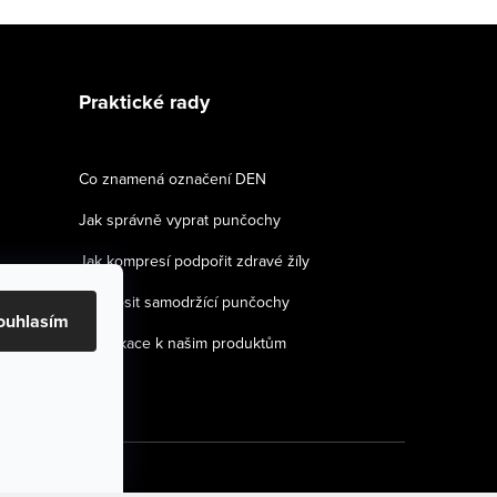
Praktické rady
Co znamená označení DEN
Jak správně vyprat punčochy
Jak kompresí podpořit zdravé žíly
Jak nosit samodržící punčochy
ouhlasím
Certifikace k našim produktům