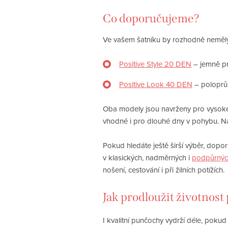
Co doporučujeme?
Ve vašem šatníku by rozhodně neměly
Positive Style 20 DEN
– jemně pr
Positive Look 40 DEN
– poloprů
Oba modely jsou navrženy pro vysok
vhodné i pro dlouhé dny v pohybu. Na
Pokud hledáte ještě širší výběr, dopo
v klasických, nadměrných i
podpůrnýc
nošení, cestování i při žilních potížích.
Jak prodloužit životnos
I kvalitní punčochy vydrží déle, pok