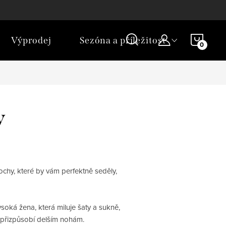
NÁKU
Výprodej
Sezóna a příležitost
KOŠÍ
y
ochy, které by vám perfektně seděly,
soká žena, která miluje šaty a sukně,
le přizpůsobí delším nohám.