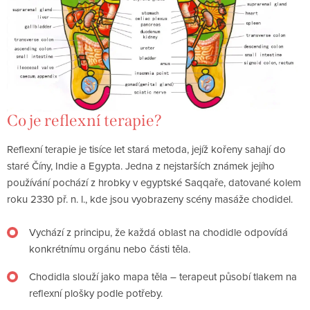
Co je reflexní terapie?
Reflexní terapie je tisíce let stará metoda, jejíž kořeny sahají do
staré Číny, Indie a Egypta. Jedna z nejstarších známek jejího
používání pochází z hrobky v egyptské Saqqaře, datované kolem
roku 2330 př. n. l., kde jsou vyobrazeny scény masáže chodidel.
Vychází z principu, že každá oblast na chodidle odpovídá
konkrétnímu orgánu nebo části těla.
Chodidla slouží jako mapa těla – terapeut působí tlakem na
reflexní plošky podle potřeby.