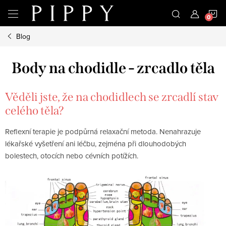
Přejít
N
na
obsah
Blog
K
Body na chodidle - zrcadlo těla
Věděli jste, že na chodidlech se zrcadlí stav
celého těla?
Reflexní terapie je podpůrná relaxační metoda. Nenahrazuje
lékařské vyšetření ani léčbu, zejména při dlouhodobých
bolestech, otocích nebo cévních potížích.