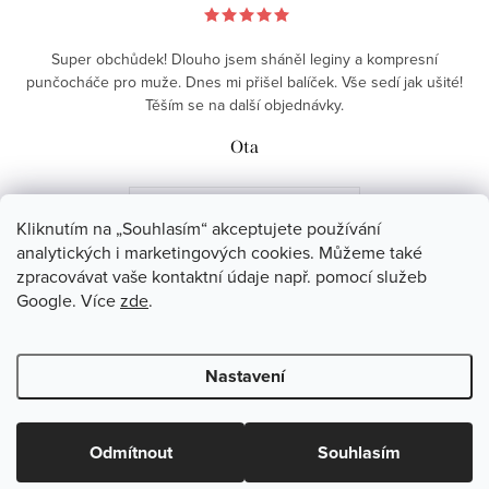
Super obchůdek! Dlouho jsem sháněl leginy a kompresní
punčocháče pro muže. Dnes mi přišel balíček. Vše sedí jak ušité!
Těším se na další objednávky.
Ota
VŠECHNA HODNOCENÍ
Kliknutím na „Souhlasím“ akceptujete používání
analytických i marketingových cookies. Můžeme také
zpracovávat vaše kontaktní údaje např. pomocí služeb
Z
Google. Více
zde
.
á
775 251 920
p
pippy
@
pippy.cz
Nastavení
a
t
Odmítnout
Souhlasím
í