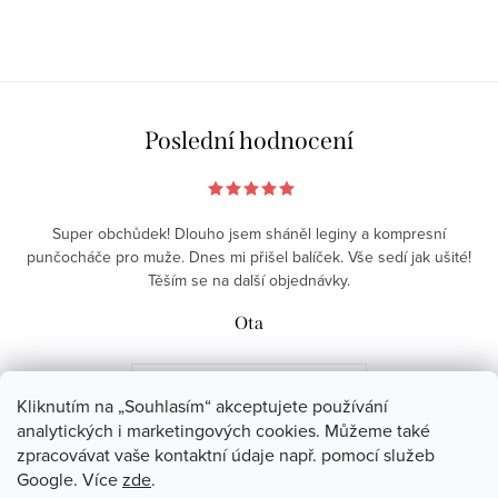
Poslední hodnocení
Super obchůdek! Dlouho jsem sháněl leginy a kompresní
punčocháče pro muže. Dnes mi přišel balíček. Vše sedí jak ušité!
Těším se na další objednávky.
Ota
VŠECHNA HODNOCENÍ
Kliknutím na „Souhlasím“ akceptujete používání
analytických i marketingových cookies. Můžeme také
zpracovávat vaše kontaktní údaje např. pomocí služeb
Z
Google. Více
zde
.