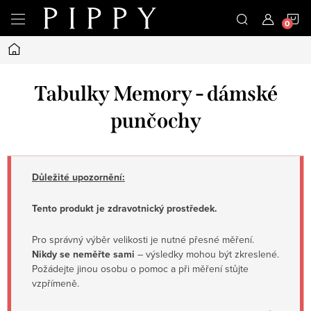
Přejít
N
na
obsah
Domů
K
Tabulky Memory - dámské
punčochy
Důležité upozornění:
Tento produkt je zdravotnický prostředek.
Pro správný výběr velikosti je nutné přesné měření.
Nikdy se neměřte sami
– výsledky mohou být zkreslené.
Požádejte jinou osobu o pomoc a při měření stůjte
vzpřímeně.