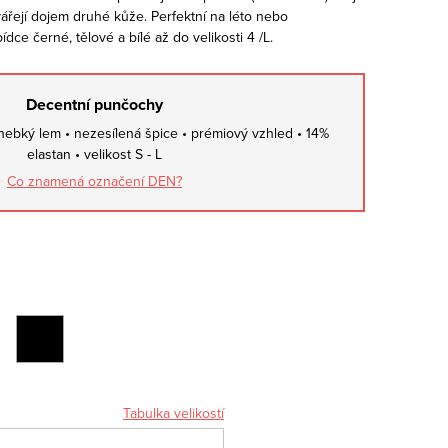
vářejí dojem druhé kůže. Perfektní na léto nebo
ce černé, tělové a bílé až do velikosti 4 /L.
Decentní punčochy
hebký lem • nezesílená špice • prémiový vzhled • 14%
elastan • velikost S - L
Co znamená označení DEN?
Tabulka velikostí