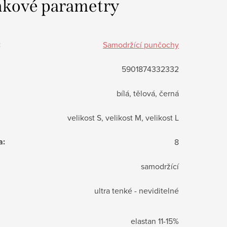
kové parametry
:
Samodržící punčochy
5901874332332
bílá, tělová, černá
velikost S, velikost M, velikost L
a
:
8
samodržící
ultra tenké - neviditelné
elastan 11-15%