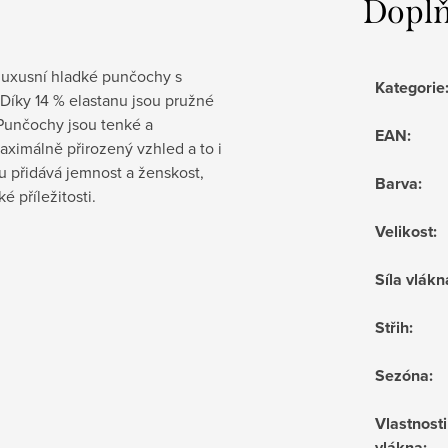
Doplň
luxusní hladké punčochy s
Kategorie
Díky 14 % elastanu jsou pružné
. Punčochy jsou tenké a
EAN
:
aximálně přirozený vzhled a to i
mu přidává jemnost a ženskost,
Barva
:
 příležitosti.
Velikost
:
Síla vlákn
Střih
:
Sezóna
:
Vlastnosti
vlákna
: