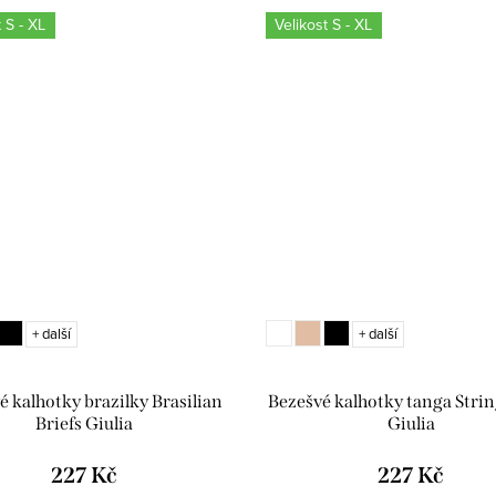
 S - XL
Velikost S - XL
+ další
+ další
é kalhotky brazilky Brasilian
Bezešvé kalhotky tanga Strin
Briefs Giulia
Giulia
227 Kč
227 Kč