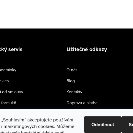
ký servis
Užitečné odkazy
podmínky
O nás
okies
Blog
 od smlouvy
Kontakty
 formulář
Doprava a platba
Tabulky velikostí
a „Souhlasím“ akceptujete používání
Odmítnout
S
h i marketingových cookies. Můžeme
ávat vaše kontaktní údaje např.