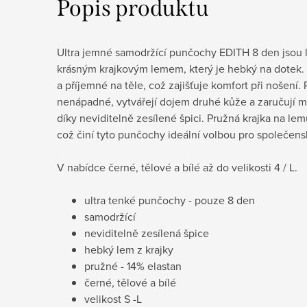
Popis produktu
Ultra jemné samodržící punčochy EDITH 8 den jsou 
krásným krajkovým lemem, který je hebký na dotek. 
a příjemné na těle, což zajišťuje komfort při nošení
nenápadné, vytvářejí dojem druhé kůže a zaručují m
díky neviditelně zesílené špici. Pružná krajka na le
což činí tyto punčochy ideální volbou pro společenské
V nabídce černé, tělové a bílé až do velikosti 4 / L.
ultra tenké punčochy - pouze 8 den
samodržící
neviditelně zesílená špice
hebký lem z krajky
pružné - 14% elastan
černé, tělové a bílé
velikost S -L