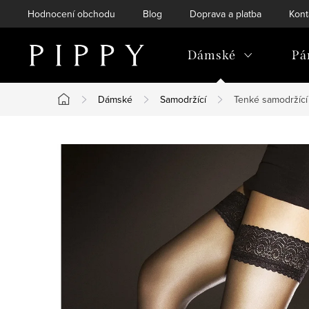
Přejít
Hodnocení obchodu
Blog
Doprava a platba
Kont
na
obsah
Dámské
Pá
Dámské
Samodržící
Tenké samodržící
Domů