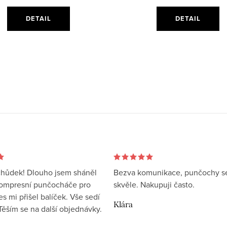
DETAIL
DETAIL
hůdek! Dlouho jsem sháněl
Bezva komunikace, punčochy s
kompresní punčocháče pro
skvěle. Nakupuji často.
 mi přišel balíček. Vše sedí
Klára
 Těším se na další objednávky.