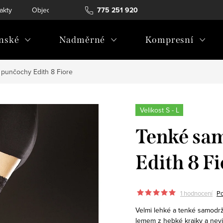
akty
Objednávka a vrácení
775 251 920
nské
Nadměrné
Kompresní
 punčochy Edith 8 Fiore
Velikost S - L
Tenké sa
Edith 8 F
1 hodnocení
Po
Velmi lehké a tenké samodr
lemem z hebké krajky a nevid