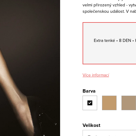
velmi přirozený vzhled - vyt
společenskou událost. V nabíd
Extra tenké • 8 DEN • 
Více informací
Barva
Velikost