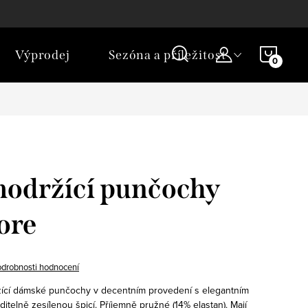
NÁKU
Výprodej
Sezóna a příležitost
KOŠÍ
modržící punčochy
iore
drobnosti hodnocení
žící dámské punčochy v decentním provedení s elegantním
itelně zesílenou špicí. Příjemně pružné (14% elastan). Mají