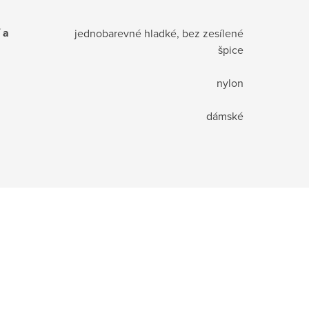
 a
jednobarevné hladké, bez zesílené
špice
nylon
dámské