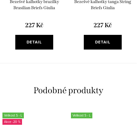
Bezešvé kalhotky brazilky
Bezešvé kalhotky tanga String
Brasilian Briefs Giulia
Briefs Giulia
227 Kč
227 Kč
DETAIL
DETAIL
Velikost S - L
Velikost S - L
-20 %