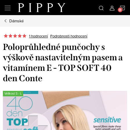
Přejít
N
na
obsah
Dámské
K
1 hodnocení
Podrobnosti hodnocení
Poloprůhledné punčochy s
výškově nastavitelným pasem a
vitamínem E - TOP SOFT 40
den Conte
Velikost S - L