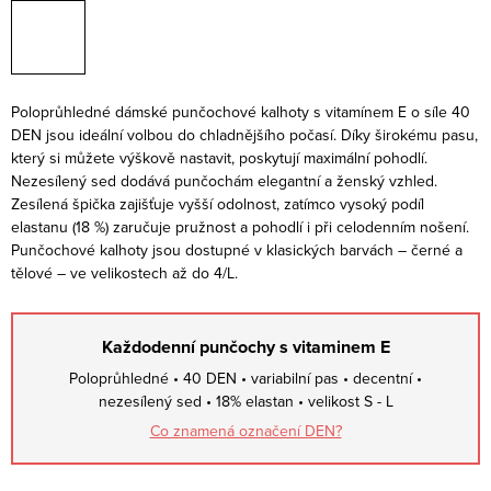
Poloprůhledné dámské punčochové kalhoty s vitamínem E o síle 40
DEN jsou ideální volbou do chladnějšího počasí. Díky širokému pasu,
který si můžete výškově nastavit, poskytují maximální pohodlí.
Nezesílený sed dodává punčochám elegantní a ženský vzhled.
Zesílená špička zajišťuje vyšší odolnost, zatímco vysoký podíl
elastanu (18 %) zaručuje pružnost a pohodlí i při celodenním nošení.
Punčochové kalhoty jsou dostupné v klasických barvách – černé a
tělové – ve velikostech až do 4/L.
Každodenní punčochy s vitaminem E
Poloprůhledné • 40 DEN • variabilní pas • decentní •
nezesílený sed • 18% elastan • velikost S - L
Co znamená označení DEN?