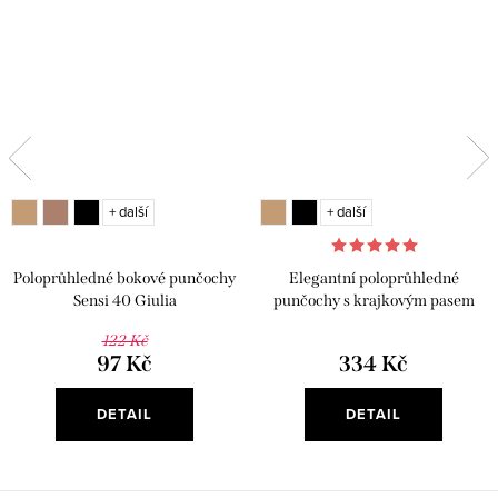
+ další
+ další
Poloprůhledné bokové punčochy
Elegantní poloprůhledné
Sensi 40 Giulia
punčochy s krajkovým pasem
Impresso 40 Giulia
122 Kč
97 Kč
334 Kč
DETAIL
DETAIL